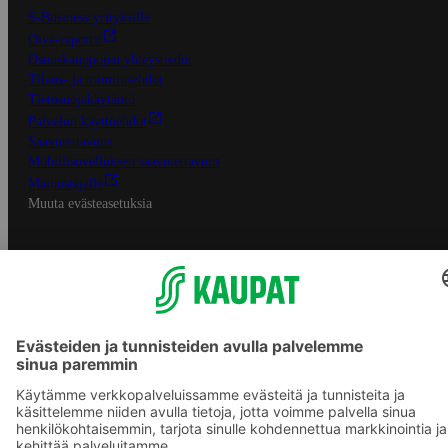
S-Business yrityksille
Oiva-raportit
Osuuskauppojen yhteystiedot
Tilaus- ja toimitusehdot
Tietosuojakäytäntö
Palvelun käyttöehdot
Saavutettavuus
Mobiilisovelluksen saavutettavuus
Mainostajalle
Muuta evästeasetuksia
S-ryhmän palvelut
S-ryhmä
Asiakasomistajuus
Yhteishyvä Ruoka -sovellus
S-ostoslista -sovellus
Prisma.fi