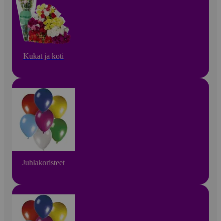
Kukat ja koti
Juhlakoristeet