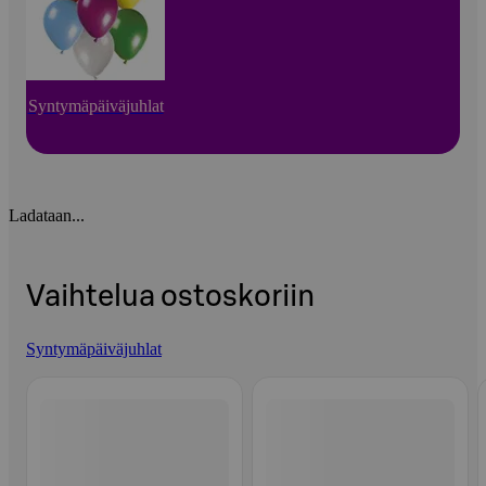
Syntymäpäiväjuhlat
Ladataan...
Vaihtelua ostoskoriin
Syntymäpäiväjuhlat
Ohita listaus