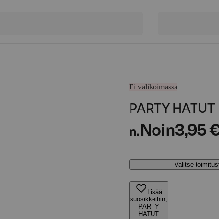
Ei valikoimassa
PARTY HATUT
Noin
3,95 
n.
Valitse toimitu
Lisää
suosikkeihin,
PARTY
HATUT