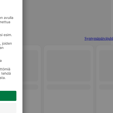
Syntymäpäiväjuhl