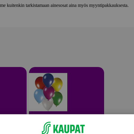
lemme kuitenkin tarkistamaan ainesosat aina myös myyntipakkauksesta.
Syntymäpäiväjuhlat