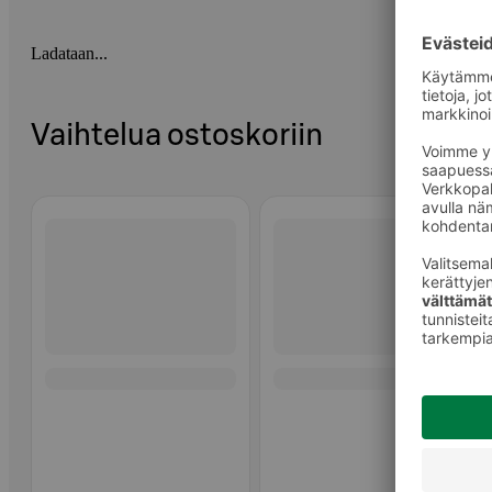
Ladataan...
Vaihtelua ostoskoriin
Ohita listaus