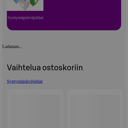
Syntymäpäiväjuhlat
Ladataan...
Vaihtelua ostoskoriin
Syntymäpäiväjuhlat
Ohita listaus