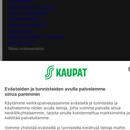
Oiva-raportit
Osuuskauppojen yhteystiedot
Tilaus- ja toimitusehdot
Tietosuojakäytäntö
Palvelun käyttöehdot
Saavutettavuus
Mobiilisovelluksen saavutettavuus
Mainostajalle
Muuta evästeasetuksia
S-ryhmän palvelut
S-ryhmä
Asiakasomistajuus
Yhteishyvä Ruoka -sovellus
S-ostoslista -sovellus
Prisma.fi
Sokos.fi
S-Pankki