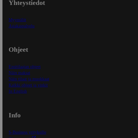
Yhteystiedot
Myymälät
Asiakaspalvelu
Ohjeet
Ensitilaajan ohjeet
Näin maksat
Näin tilaat ja muokkaat
Kaikki ohjeet ja vinkit
In English
Info
S-Business yrityksille