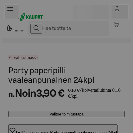
Hyppää sisältöön
Tuotteet
Ei valikoimassa
Party paperipilli
vaaleanpunainen 24kpl
vertailuhinta 0,16
Noin
3,90 €
0,16 €/kpl
n.
€/kpl
Valitse toimitustapa
Lisää suosikkeihin, Party paperipilli vaaleanpunainen 24kpl