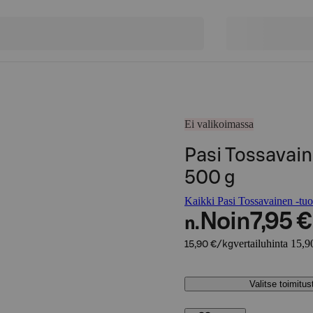
Ei valikoimassa
Pasi Tossavain
500 g
Kaikki Pasi Tossavainen -tuo
Noin
7,95 €
n.
vertailuhinta 15,9
15,90 €/kg
Valitse toimitu