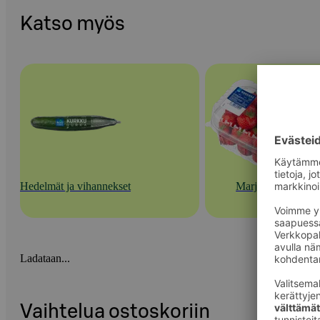
Katso myös
Hedelmät ja vihannekset
Marjat
Ladataan...
Vaihtelua ostoskoriin