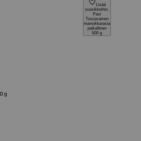
Lisää
suosikkeihin,
Pasi
Tossavainen
mansikkarasia
paikallinen
500 g
0 g