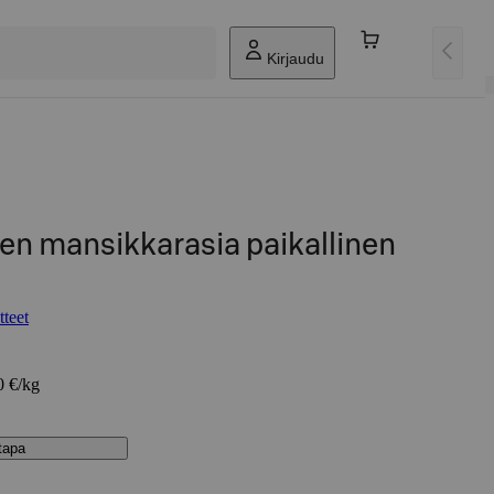
Kirjaudu
en mansikkarasia paikallinen
tteet
0 €/kg
stapa