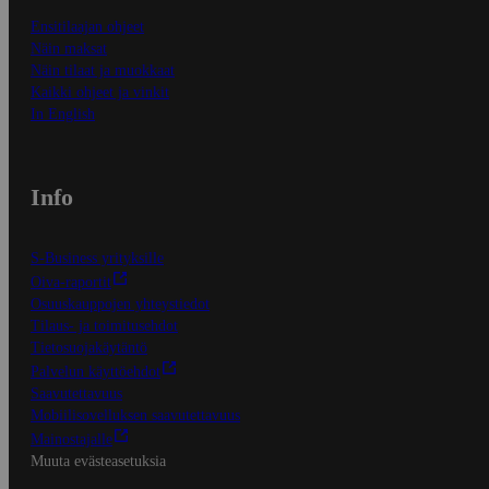
Ensitilaajan ohjeet
Näin maksat
Näin tilaat ja muokkaat
Kaikki ohjeet ja vinkit
In English
Info
S-Business yrityksille
Oiva-raportit
Osuuskauppojen yhteystiedot
Tilaus- ja toimitusehdot
Tietosuojakäytäntö
Palvelun käyttöehdot
Saavutettavuus
Mobiilisovelluksen saavutettavuus
Mainostajalle
Muuta evästeasetuksia