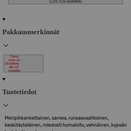
5,5% 0,5l oluttölkki
Pakkausmerkinnät
Tämä
tuote on
18
kielletty
alle 18-
vuotiailta
Tuotetiedot
Meripihkankeltainen, samea, runsasvaahtoinen,
keskitäyteläinen, miedosti humaloitu, vehnäinen, kypsän