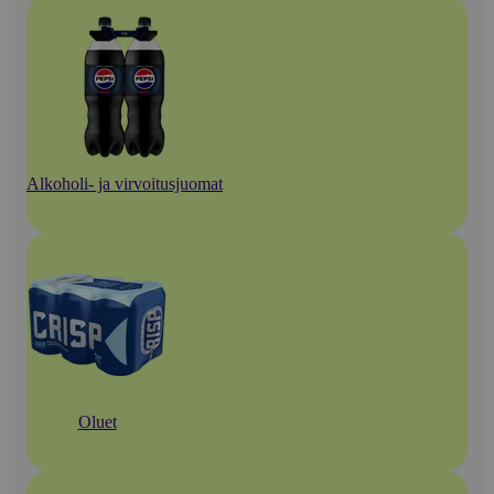
Alkoholi- ja virvoitusjuomat
Oluet