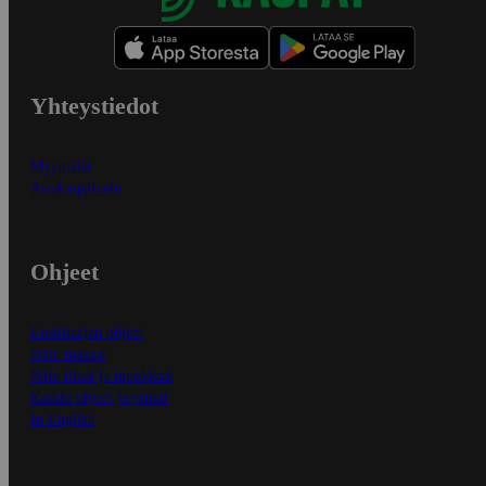
Yhteystiedot
Myymälät
Asiakaspalvelu
Ohjeet
Ensitilaajan ohjeet
Näin maksat
Näin tilaat ja muokkaat
Kaikki ohjeet ja vinkit
In English