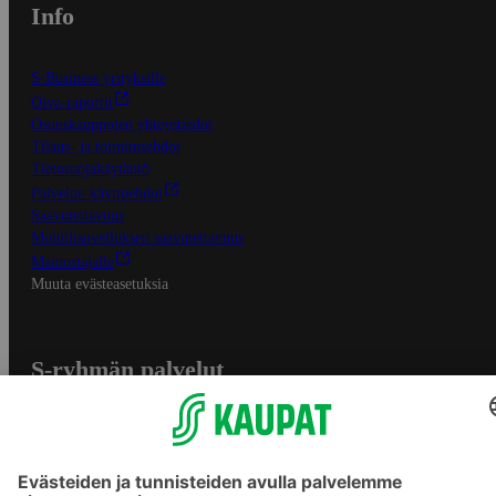
Info
S-Business yrityksille
Oiva-raportit
Osuuskauppojen yhteystiedot
Tilaus- ja toimitusehdot
Tietosuojakäytäntö
Palvelun käyttöehdot
Saavutettavuus
Mobiilisovelluksen saavutettavuus
Mainostajalle
Muuta evästeasetuksia
S-ryhmän palvelut
S-ryhmä
Asiakasomistajuus
Yhteishyvä Ruoka -sovellus