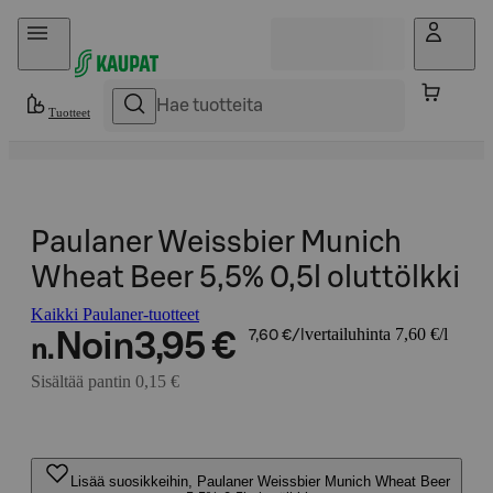
Hyppää sisältöön
Tuotteet
Paulaner Weissbier Munich
Wheat Beer 5,5% 0,5l oluttölkki
Kaikki Paulaner-tuotteet
vertailuhinta 7,60 €/l
Noin
3,95 €
7,60 €/l
n.
Sisältää pantin 0,15 €
Lisää suosikkeihin, Paulaner Weissbier Munich Wheat Beer