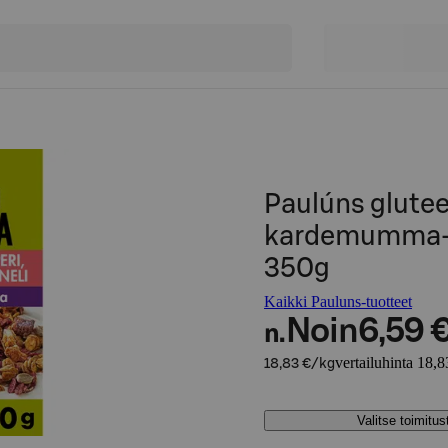
Paulúns glute
kardemumma-k
350g
Kaikki Pauluns-tuotteet
Noin
6,59 
n.
vertailuhinta 18,8
18,83 €/kg
Valitse toimitu