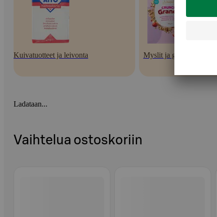
Kuivatuotteet ja leivonta
Myslit ja granolat
Ladataan...
Vaihtelua ostoskoriin
Ohita listaus