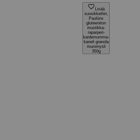
Lisää
suosikkeihin,
Paulúns
gluteeniton
mustikka-
raparperi-
kardemumma-
kaneli granola
muromysli
350g