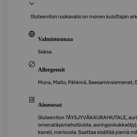
Gluteeniton ruokavalio on monen kuluttajan a
Valmistusmaa
Saksa
Allergeenit
Muna, Maito, Pähkinä, Seesaminsiemenet, Glut
Ainesosat
Gluteeniton TÄYSJYVÄKAURAHIUTALE, auringon
omenatäysmehutiiviste, auringonkukkaöljy),
kaneli, merisuola. Saattaa sisältää pien