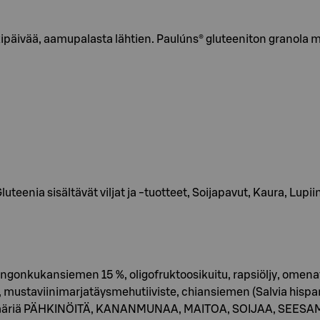
rkipäivää, aamupalasta lähtien. Paulúns® gluteeniton grano
eenia sisältävät viljat ja -tuotteet, Soijapavut, Kaura, Lupiin
kukansiemen 15 %, oligofruktoosikuitu, rapsiöljy, omenatäy
 mustaviinimarjatäysmehutiiviste, chiansiemen (Salvia hispa
iä määriä PÄHKINÖITÄ, KANANMUNAA, MAITOA, SOIJAA, SEESAM