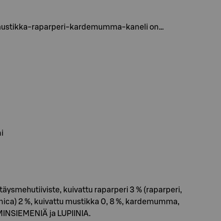
la mustikka-raparperi-kardemumma-kaneli on…
i
smehutiiviste, kuivattu raparperi 3 % (raparperi,
nica) 2 %, kuivattu mustikka 0, 8 %, kardemumma,
INSIEMENIÄ ja LUPIINIA.