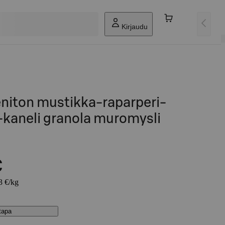
Kirjaudu
eniton mustikka-raparperi-
aneli granola muromysli
€
3 €/kg
stapa