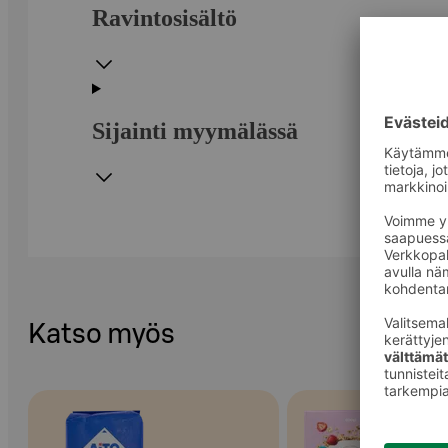
Ravintosisältö
Sijainti myymälässä
Katso myös