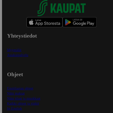
Yhteystiedot
Myymälät
Asiakaspalvelu
Ohjeet
Ensitilaajan ohjeet
Näin maksat
Näin tilaat ja muokkaat
Kaikki ohjeet ja vinkit
In English