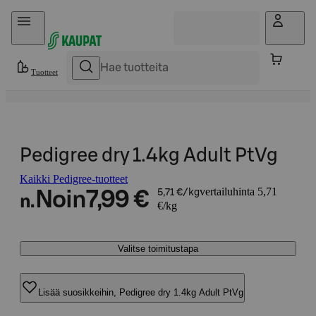
Hyppää sisältöön
Tuotteet
Pedigree dry 1.4kg Adult PtVg
Kaikki Pedigree-tuotteet
vertailuhinta 5,71
Noin
7,99 €
5,71 €/kg
n.
€/kg
Valitse toimitustapa
Lisää suosikkeihin, Pedigree dry 1.4kg Adult PtVg