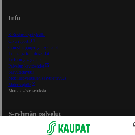
Info
S-Business yrityksille
Oiva-raportit
Osuuskauppojen yhteystiedot
Tilaus- ja toimitusehdot
Tietosuojakäytäntö
Palvelun käyttöehdot
Saavutettavuus
Mobiilisovelluksen saavutettavuus
Mainostajalle
Muuta evästeasetuksia
S-ryhmän palvelut
S-ryhmä