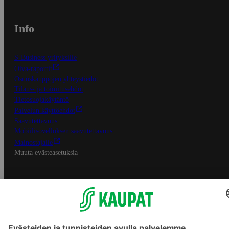
Info
S-Business yrityksille
Oiva-raportit
Osuuskauppojen yhteystiedot
Tilaus- ja toimitusehdot
Tietosuojakäytäntö
Palvelun käyttöehdot
Saavutettavuus
Mobiilisovelluksen saavutettavuus
Mainostajalle
Muuta evästeasetuksia
S-ryhmän palvelut
S-ryhmä