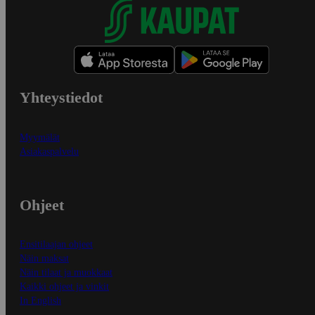
Yhteystiedot
Myymälät
Asiakaspalvelu
Ohjeet
Ensitilaajan ohjeet
Näin maksat
Näin tilaat ja muokkaat
Kaikki ohjeet ja vinkit
In English