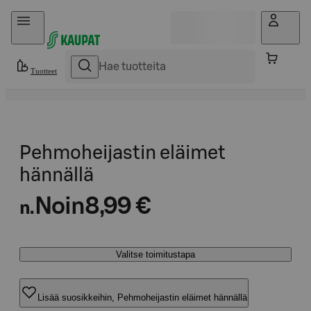
Hyppää sisältöön
Tuotteet
Pehmoheijastin eläimet
hännällä
Noin
8,99 €
n.
Valitse toimitustapa
Lisää suosikkeihin, Pehmoheijastin eläimet hännällä