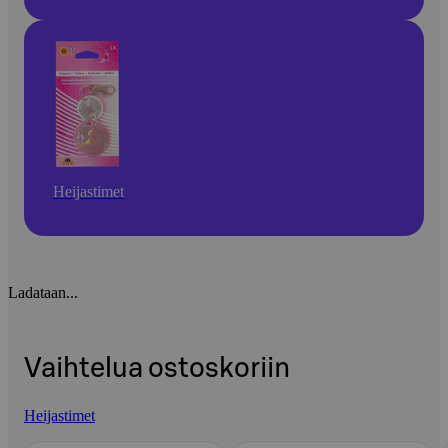
Heijastimet
Ladataan...
Vaihtelua ostoskoriin
Heijastimet
Ohita listaus