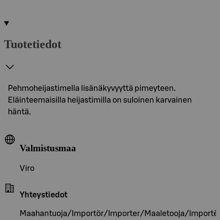
Tuotetiedot
Pehmoheijastimella lisänäkyvyyttä pimeyteen.
Eläinteemaisilla heijastimilla on suloinen karvainen
häntä.
Valmistusmaa
Viro
Yhteystiedot
Maahantuoja/Importör/Importer/Maaletooja/Importēt