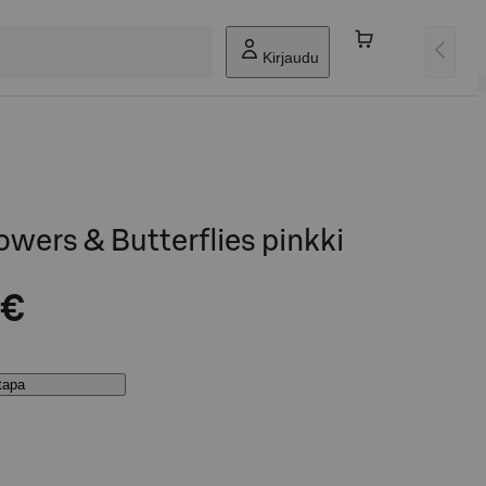
Kirjaudu
wers & Butterflies pinkki
 €
stapa