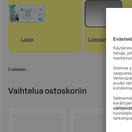
Lapset
Lastentarvikkeet
Ladataan...
Vaihtelua ostoskoriin
Ohita listaus