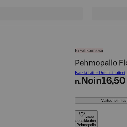
Ei valikoimassa
Pehmopallo Flo
Kaikki Little Dutch -tuotteet
Noin
16,50
n.
Valitse toimitu
Lisää
suosikkeihin,
Pehmopallo