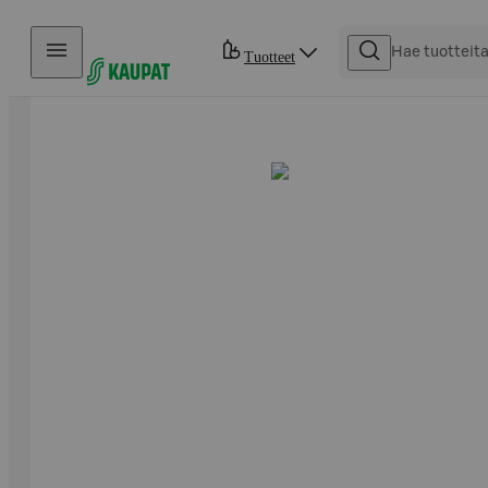
Hyppää sisältöön
Tuotteet