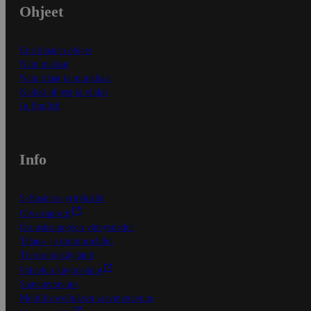
Ohjeet
Ensitilaajan ohjeet
Näin maksat
Näin tilaat ja muokkaat
Kaikki ohjeet ja vinkit
In English
Info
S-Business yrityksille
Oiva-raportit
Osuuskauppojen yhteystiedot
Tilaus- ja toimitusehdot
Tietosuojakäytäntö
Palvelun käyttöehdot
Saavutettavuus
Mobiilisovelluksen saavutettavuus