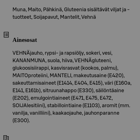
Muna, Maito, Pähkinä, Gluteenia sisältävät viljat ja -
tuotteet, Soijapavut, Mantelit, Vehnä
Ainesosat
VEHNÄjauho, rypsi- ja rapsiöljy, sokeri, vesi,
KANANMUNA, suola, hiiva, VEHNÄgluteeni,
glukoosisiirappi, kasvisrasvat (kookos, palmu),
MAITOproteiini, MANTELI, makeutusaine (E420),
sakeuttamisaineet (E1414, E404, E415), väri (E160a,
E141, E161b), sitruunahappo (E330), säilöntäaine
(E202), emulgointiaineet (E471, E475, E472,
SOIJAlesitiini), stabillointiaine (E1103), aromit (mm.
vanilja, vanilliini), kaakaojauhe, jauhonparanne
(E300).