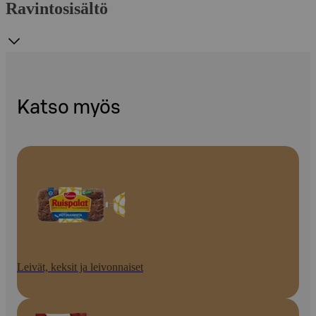
Ravintosisältö
Katso myös
Leivät, keksit ja leivonnaiset