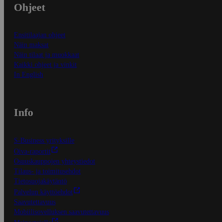
Ohjeet
Ensitilaajan ohjeet
Näin maksat
Näin tilaat ja muokkaat
Kaikki ohjeet ja vinkit
In English
Info
S-Business yrityksille
Oiva-raportit
Osuuskauppojen yhteystiedot
Tilaus- ja toimitusehdot
Tietosuojakäytäntö
Palvelun käyttöehdot
Saavutettavuus
Mobiilisovelluksen saavutettavuus