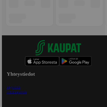
Yhteystiedot
Myymälät
Asiakaspalvelu