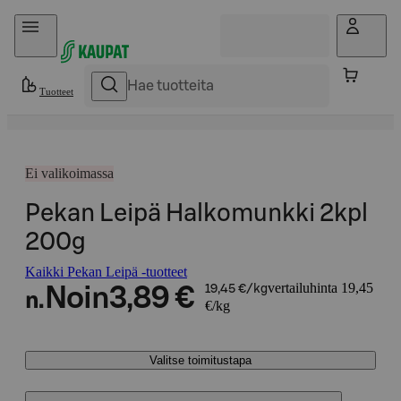
Hyppää sisältöön
Tuotteet
Ei valikoimassa
Pekan Leipä Halkomunkki 2kpl
200g
Kaikki Pekan Leipä -tuotteet
vertailuhinta 19,45
Noin
3,89 €
19,45 €/kg
n.
€/kg
Valitse toimitustapa