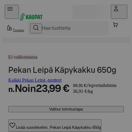
Hyppää sisältöön
Tuotteet
Ei valikoimassa
Pekan Leipä Käpykakku 650g
Kaikki Pekan Leipä -tuotteet
vertailuhinta
Noin
23,99 €
36,91 €/kg
n.
36,91 €/kg
Valitse toimitustapa
Lisää suosikkeihin, Pekan Leipä Käpykakku 650g