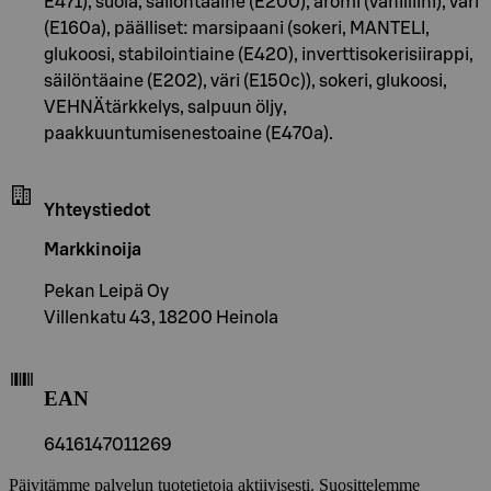
E471), suola, säilöntäaine (E200), aromi (vanilliini), väri
(E160a), päälliset: marsipaani (sokeri, MANTELI,
glukoosi, stabilointiaine (E420), inverttisokerisiirappi,
säilöntäaine (E202), väri (E150c)), sokeri, glukoosi,
VEHNÄtärkkelys, salpuun öljy,
paakkuuntumisenestoaine (E470a).
Yhteystiedot
Markkinoija
Pekan Leipä Oy
Villenkatu 43, 18200 Heinola
EAN
6416147011269
Päivitämme palvelun tuotetietoja aktiivisesti. Suosittelemme