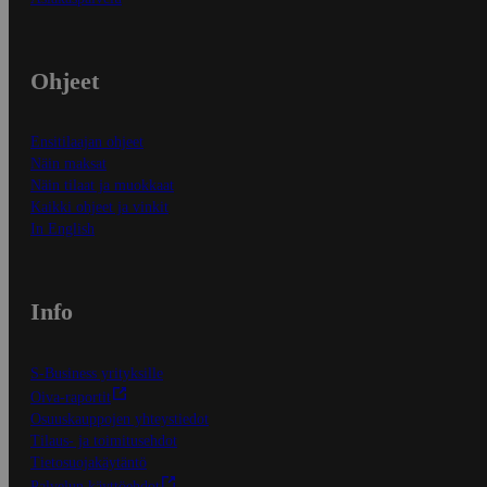
Ohjeet
Ensitilaajan ohjeet
Näin maksat
Näin tilaat ja muokkaat
Kaikki ohjeet ja vinkit
In English
Info
S-Business yrityksille
Oiva-raportit
Osuuskauppojen yhteystiedot
Tilaus- ja toimitusehdot
Tietosuojakäytäntö
Palvelun käyttöehdot