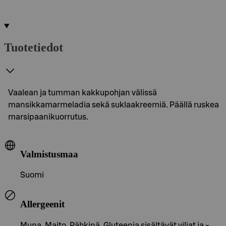
Tuotetiedot
Vaalean ja tumman kakkupohjan välissä
mansikkamarmeladia sekä suklaakreemiä. Päällä ruskea
marsipaanikuorrutus.
Valmistusmaa
Suomi
Allergeenit
Muna, Maito, Pähkinä, Gluteenia sisältävät viljat ja -