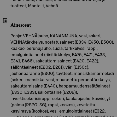
tuotteet, Mantelit, Vehnä
Ainesosat
Pohja: VEHNÄjauho, KANANMUNA, vesi, sokeri,
VEHNÄtärkkelys, nostatusaineet (E334, E450, E500),
kaakao, perunajauho, suola, tärkkelyssiirappi,
emulgointiaineet (riisitärkkelys, E475, E471, E433,
E341, E466), sakeuttamisaineet (E420, E422),
säilöntäaineet (E202, E281), väri (E150c),
jauhonparanne (E300), täytteet: mansikkamarmeladi
(sokeri, mansikka, vesi, muunnettu perunatärkkelys,
sakeuttamisaine (E440), happamuudensäätöaineet
(E330, E333), säilöntäaine (E202)),
inverttisokerisiirappi, sokeri, kaakaojauhe, kasviöljyt
(palmu (RSPO-SG), rapsi, kookos), kovetettu
kasvirasva (kookos), vesi, emulgointiaineet (E322,