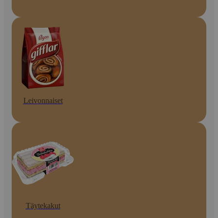
Leivonnaiset
Täytekakut