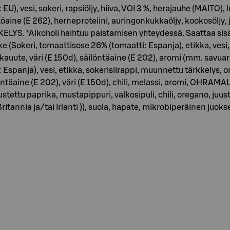
vesi, sokeri, rapsiöljy, hiiva, VOI 3 %, herajauhe (MAITO), lu
 (E 262), herneproteiini, auringonkukkaöljy, kookosöljy, j
YS. *Alkoholi haihtuu paistamisen yhteydessä. Saattaa sisä
 (Sokeri, tomaattisose 26% (tomaatti: Espanja), etikka, vesi, s
kauute, väri (E 150d), säilöntäaine (E 202), aromi (mm. sav
 Espanja), vesi, etikka, sokerisiirappi, muunnettu tärkkelys,
öntäaine (E 202), väri (E 150d), chili, melassi, aromi, OH
stettu paprika, mustapippuri, valkosipuli, chili, oregano, ju
itannia ja/tai Irlanti )), suola, hapate, mikrobiperäinen juokse