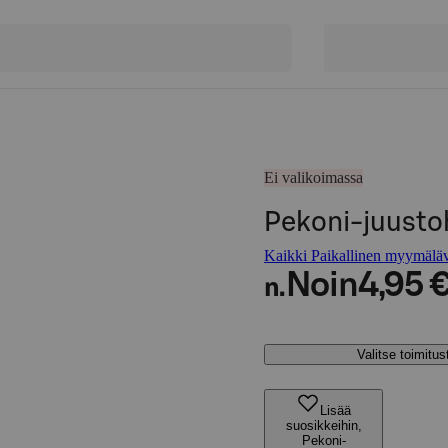
Ei valikoimassa
Pekoni-juusto
Kaikki Paikallinen myymäläva
Noin
4,95 
n.
Valitse toimitu
Lisää
suosikkeihin,
Pekoni-