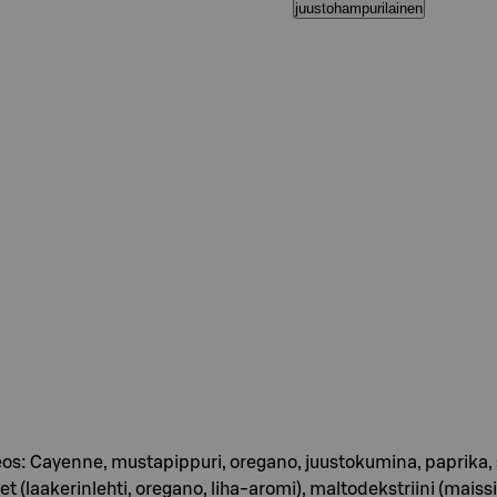
juustohampurilainen
s: Cayenne, mustapippuri, oregano, juustokumina, paprika, sip
t (laakerinlehti, oregano, liha-aromi), maltodekstriini (maiss