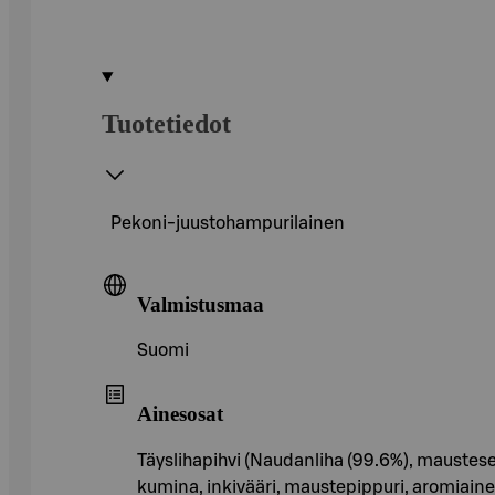
Tuotetiedot
Pekoni-juustohampurilainen
Valmistusmaa
Suomi
Ainesosat
Täyslihapihvi (Naudanliha (99.6%), mausteseo
kumina, inkivääri, maustepippuri, aromiainee