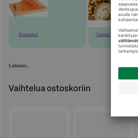
Ruokatori
Valmisruoka
Ladataan...
Vaihtelua ostoskoriin
Ohita listaus