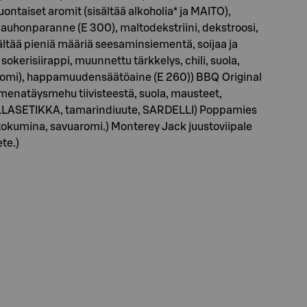
ontaiset aromit (sisältää alkoholia* ja MAITO),
auhonparanne (E 300), maltodekstriini, dekstroosi,
ltää pieniä määriä seesaminsiementä, soijaa ja
okerisiirappi, muunnettu tärkkelys, chili, suola,
uaromi), happamuudensäätöaine (E 260)) BBQ Original
 omenatäysmehu tiivisteestä, suola, mausteet,
RAMALLASETIKKA, tamarindiuute, SARDELLI) Poppamies
ustokumina, savuaromi.) Monterey Jack juustoviipale
te.)