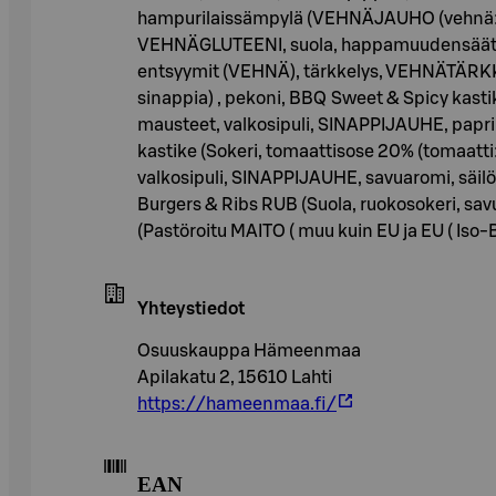
hampurilaissämpylä (VEHNÄJAUHO (vehnä: EU), 
VEHNÄGLUTEENI, suola, happamuudensäätöaine
entsyymit (VEHNÄ), tärkkelys, VEHNÄTÄRKKEL
sinappia) , pekoni, BBQ Sweet & Spicy kastike
mausteet, valkosipuli, SINAPPIJAUHE, papri
kastike (Sokeri, tomaattisose 20% (tomaatti:
valkosipuli, SINAPPIJAUHE, savuaromi, säil
Burgers & Ribs RUB (Suola, ruokosokeri, savu
(Pastöroitu MAITO ( muu kuin EU ja EU ( Iso-Br
Yhteystiedot
Osuuskauppa Hämeenmaa
Apilakatu 2, 15610 Lahti
https://hameenmaa.fi/
EAN