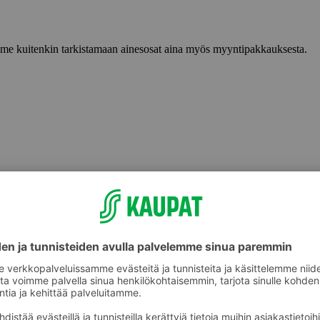
lemme kuitenkin tarkistamaan ainesosat aina myös myyntipakkauksesta.