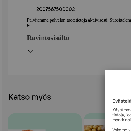
2007567500002
Päivitämme palvelun tuotetietoja aktiivisesti. Suositte
Ravintosisältö
Katso myös