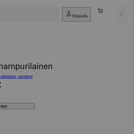
Kirjaudu
hampurilainen
lmistus -tuotteet
€
stapa