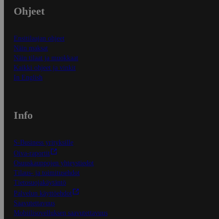
Ohjeet
Ensitilaajan ohjeet
Näin maksat
Näin tilaat ja muokkaat
Kaikki ohjeet ja vinkit
In English
Info
S-Business yrityksille
Oiva-raportit
Osuuskauppojen yhteystiedot
Tilaus- ja toimitusehdot
Tietosuojakäytäntö
Palvelun käyttöehdot
Saavutettavuus
Mobiilisovelluksen saavutettavuus