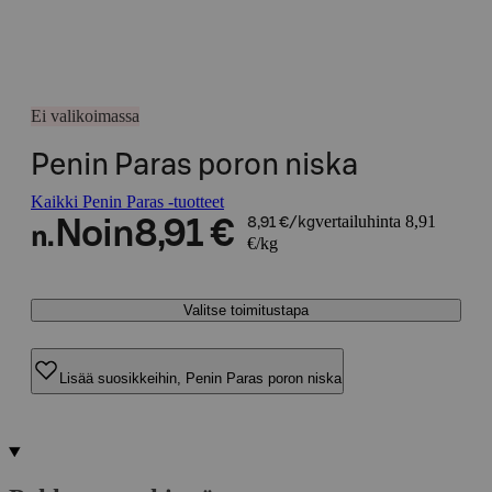
Ei valikoimassa
Penin Paras poron niska
Kaikki Penin Paras -tuotteet
vertailuhinta 8,91
Noin
8,91 €
8,91 €/kg
n.
€/kg
Valitse toimitustapa
Lisää suosikkeihin, Penin Paras poron niska