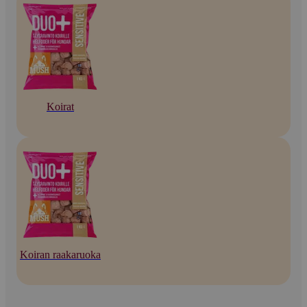
Koirat
Koiran raakaruoka