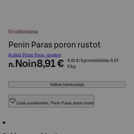
Ei valikoimassa
Penin Paras poron rustot
Kaikki Penin Paras -tuotteet
vertailuhinta 8,91
Noin
8,91 €
8,91 €/kg
n.
€/kg
Valitse toimitustapa
Lisää suosikkeihin, Penin Paras poron rustot