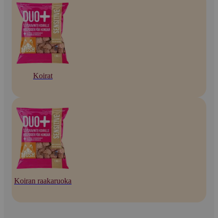
Koirat
Koiran raakaruoka