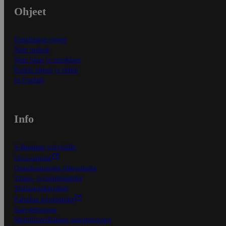
Ohjeet
Ensitilaajan ohjeet
Näin maksat
Näin tilaat ja muokkaat
Kaikki ohjeet ja vinkit
In English
Info
S-Business yrityksille
Oiva-raportit
Osuuskauppojen yhteystiedot
Tilaus- ja toimitusehdot
Tietosuojakäytäntö
Palvelun käyttöehdot
Saavutettavuus
Mobiilisovelluksen saavutettavuus