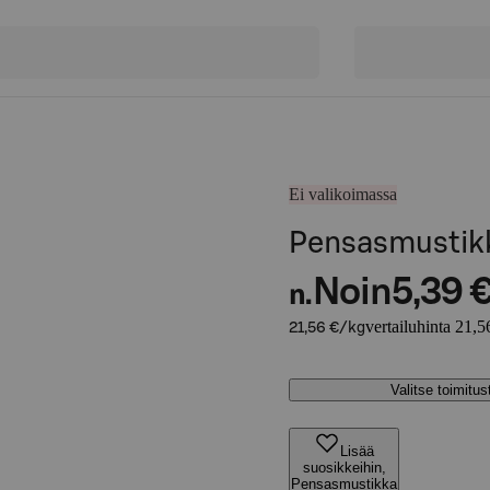
Ei valikoimassa
Pensasmustik
Noin
5,39 
n.
vertailuhinta 21,5
21,56 €/kg
Valitse toimitu
Lisää
suosikkeihin,
Pensasmustikka