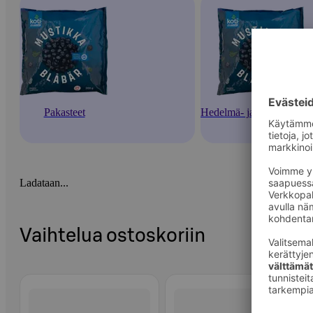
Pakasteet
Hedelmä- ja marjapakaste
Ladataan...
Vaihtelua ostoskoriin
Ohita listaus