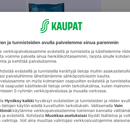
et
Marjapakasteet