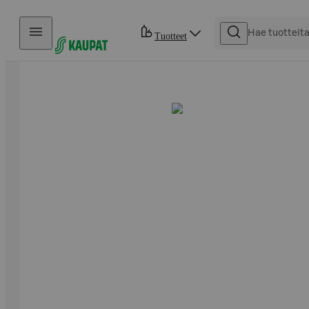
Hyppää sisältöön
Tuotteet