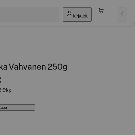
Kirjaudu
ka Vahvanen 250g
€
6 €/kg
stapa