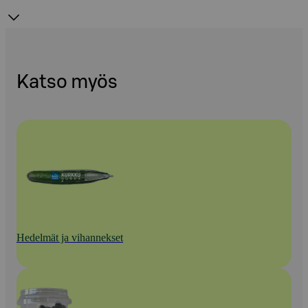
Katso myös
Hedelmät ja vihannekset