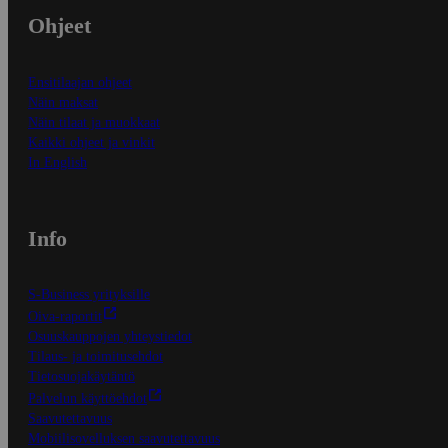
Ohjeet
Ensitilaajan ohjeet
Näin maksat
Näin tilaat ja muokkaat
Kaikki ohjeet ja vinkit
In English
Info
S-Business yrityksille
Oiva-raportit
Osuuskauppojen yhteystiedot
Tilaus- ja toimitusehdot
Tietosuojakäytäntö
Palvelun käyttöehdot
Saavutettavuus
Mobiilisovelluksen saavutettavuus