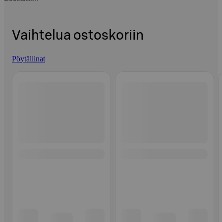
Vaihtelua ostoskoriin
Pöytäliinat
Ohita listaus