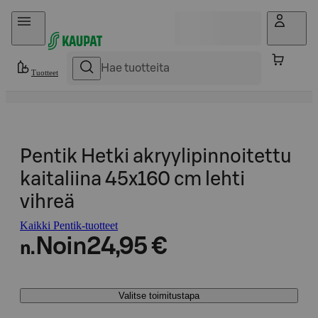
Hyppää sisältöön
Tuotteet
Pentik Hetki akryylipinnoitettu
kaitaliina 45x160 cm lehti
vihreä
Kaikki Pentik-tuotteet
Noin
24,95 €
n.
Valitse toimitustapa