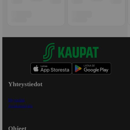
Yhteystiedot
Myymälät
Asiakaspalvelu
Ohjeet