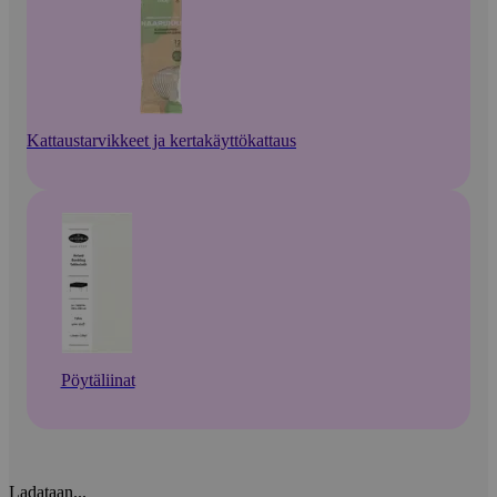
Kattaustarvikkeet ja kertakäyttökattaus
Pöytäliinat
Ladataan...