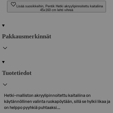
Lisää suosikkeihin, Pentik Hetki akryylipinnoitettu kaitaliina
45x160 cm lehti vihreä
Pakkausmerkinnät
Tuotetiedot
Hetki-malliston akryylipinnoitettu kaitaliina on
käytännöllinen valinta ruokapöytään, sillä se hylkii likaa ja
on helppo pyyhkiä puhtaaksi.…