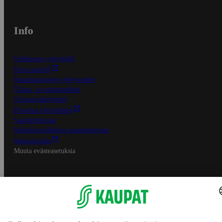
Info
S-Business yrityksille
Oiva-raportit
Osuuskauppojen yhteystiedot
Tilaus- ja toimitusehdot
Tietosuojakäytäntö
Palvelun käyttöehdot
Saavutettavuus
Mobiilisovelluksen saavutettavuus
Mainostajalle
Muuta evästeasetuksia
S-ryhmän palvelut
S-ryhmä