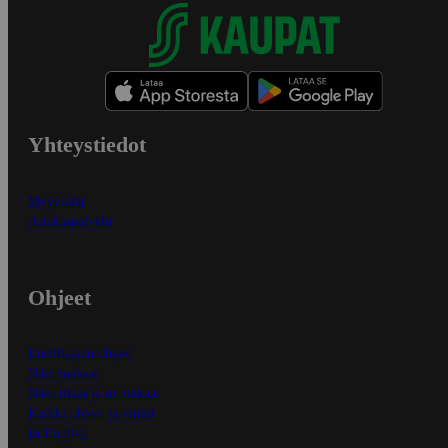
Yhteystiedot
Myymälät
Asiakaspalvelu
Ohjeet
Ensitilaajan ohjeet
Näin maksat
Näin tilaat ja muokkaat
Kaikki ohjeet ja vinkit
In English