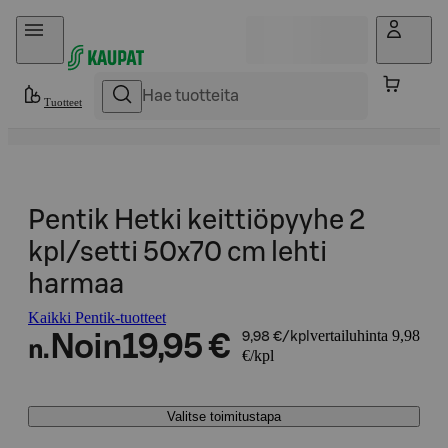
Hyppää sisältöön
Tuotteet
Pentik Hetki keittiöpyyhe 2
kpl/setti 50x70 cm lehti
harmaa
Kaikki Pentik-tuotteet
vertailuhinta 9,98
Noin
19,95 €
9,98 €/kpl
n.
€/kpl
Valitse toimitustapa