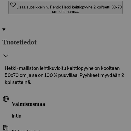
Lisää suosikkeihin, Pentik Hetki keittiöpyyhe 2 kpl/setti 50x70
cm lehti harmaa
Tuotetiedot
Hetki-malliston lehtikuvioitu keittiöpyyhe on kooltaan
50x70 cm ja se on 100 % puuvillaa. Pyyhkeet myydään 2
kpl setteinä.
Valmistusmaa
Intia