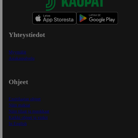
Yhteystiedot
Myymälät
Asiakaspalvelu
Ohjeet
Ensitilaajan ohjeet
Näin maksat
Näin tilaat ja muokkaat
Kaikki ohjeet ja vinkit
In English