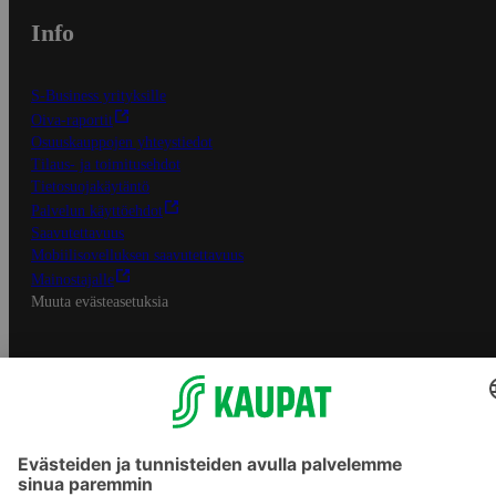
Info
S-Business yrityksille
Oiva-raportit
Osuuskauppojen yhteystiedot
Tilaus- ja toimitusehdot
Tietosuojakäytäntö
Palvelun käyttöehdot
Saavutettavuus
Mobiilisovelluksen saavutettavuus
Mainostajalle
Muuta evästeasetuksia
S-ryhmän palvelut
S-ryhmä
Asiakasomistajuus