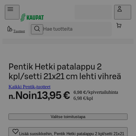
Hyppää sisältöön
Tuotteet
Pentik Hetki patalappu 2
kpl/setti 21x21 cm lehti vihreä
Kaikki Pentik-tuotteet
vertailuhinta
Noin
13,95 €
6,98 €/kpl
n.
6,98 €/kpl
Valitse toimitustapa
Lisää suosikkeihin, Pentik Hetki patalappu 2 kpl/setti 21x21