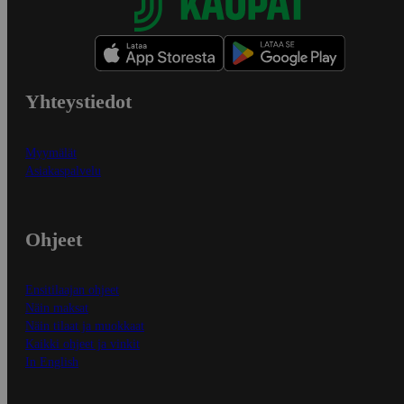
Yhteystiedot
Myymälät
Asiakaspalvelu
Ohjeet
Ensitilaajan ohjeet
Näin maksat
Näin tilaat ja muokkaat
Kaikki ohjeet ja vinkit
In English