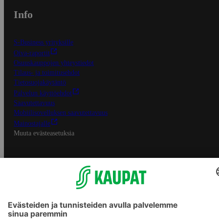
Info
S-Business yrityksille
Oiva-raportit
Osuuskauppojen yhteystiedot
Tilaus- ja toimitusehdot
Tietosuojakäytäntö
Palvelun käyttöehdot
Saavutettavuus
Mobiilisovelluksen saavutettavuus
Mainostajalle
Muuta evästeasetuksia
S-ryhmän palvelut
S-ryhmä
Asiakasomistajuus