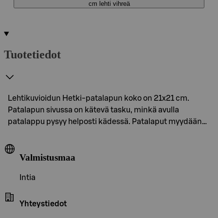
cm lehti vihreä
Tuotetiedot
Lehtikuvioidun Hetki-patalapun koko on 21x21 cm.
Patalapun sivussa on kätevä tasku, minkä avulla
patalappu pysyy helposti kädessä. Patalaput myydään…
Valmistusmaa
Intia
Yhteystiedot