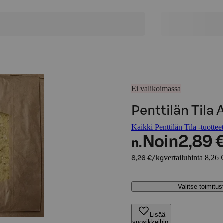
Ei valikoimassa
Penttilän Tila
Kaikki Penttilän Tila -tuottee
Noin
2,89 
n.
vertailuhinta 8,26 
8,26 €/kg
Valitse toimitu
Lisää
suosikkeihin,