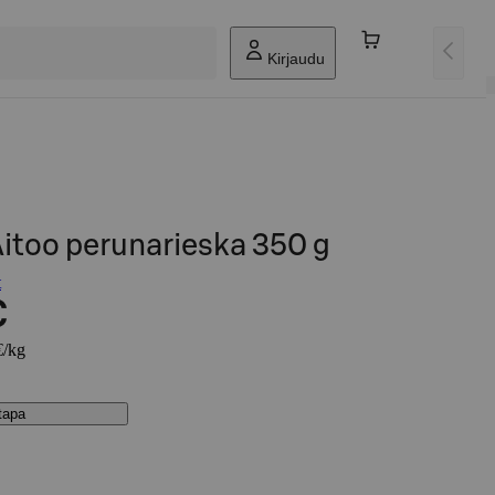
Kirjaudu
 Aitoo perunarieska 350 g
t
€
€/kg
stapa