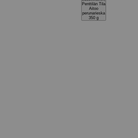
Penttilän Tila
Aitoo
perunarieska
350 g