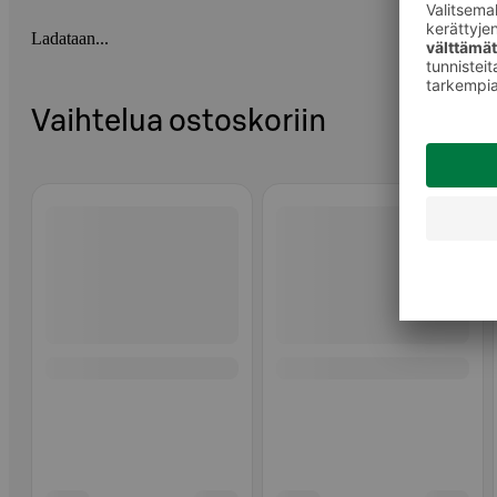
Ladataan...
Vaihtelua ostoskoriin
Ohita listaus