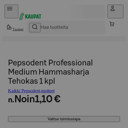
Hyppää sisältöön
Tuotteet
Pepsodent Professional
Medium Hammasharja
Tehokas 1 kpl
Kaikki Pepsodent-tuotteet
Noin
1,10 €
n.
Valitse toimitustapa