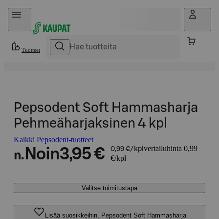
Hyppää sisältöön
Tuotteet
Pepsodent Soft Hammasharja
Pehmeäharjaksinen 4 kpl
Kaikki Pepsodent-tuotteet
vertailuhinta 0,99
Noin
3,95 €
0,99 €/kpl
n.
€/kpl
Valitse toimitustapa
Lisää suosikkeihin, Pepsodent Soft Hammasharja