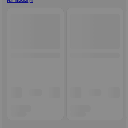
Hammasharjat
Ohita listaus