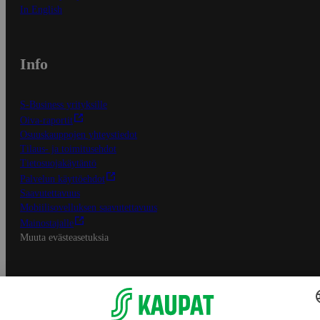
In English
Info
S-Business yrityksille
Oiva-raportit
Osuuskauppojen yhteystiedot
Tilaus- ja toimitusehdot
Tietosuojakäytäntö
Palvelun käyttöehdot
Saavutettavuus
Mobiilisovelluksen saavutettavuus
Mainostajalle
Muuta evästeasetuksia
S-ryhmän palvelut