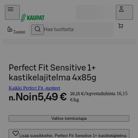
Hyppää sisältöön
Tuotteet
Perfect Fit Sensitive 1+
kastikelajitelma 4x85g
Kaikki Perfect Fit -tuotteet
vertailuhinta 16,15
Noin
5,49 €
16,15 €/kg
n.
€/kg
Valitse toimitustapa
Lisää suosikkeihin, Perfect Fit Sensitive 1+ kastikelajitelma