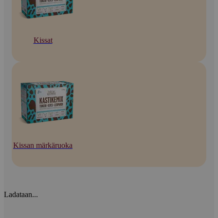
Kissat
Kissan märkäruoka
Ladataan...