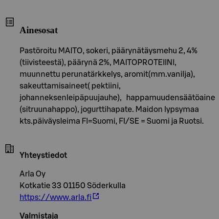
Ainesosat
Pastöroitu MAITO, sokeri, päärynätäysmehu 2, 4%
(tiivisteestä), päärynä 2%, MAITOPROTEIINI,
muunnettu perunatärkkelys, aromit(mm.vanilja),
sakeuttamisaineet( pektiini,
johanneksenleipäpuujauhe), happamuudensäätöaine
(sitruunahappo), jogurttihapate. Maidon lypsymaa
kts.päiväysleima FI=Suomi, FI/SE = Suomi ja Ruotsi.
Yhteystiedot
Arla Oy
Kotkatie 33 01150 Söderkulla
https://www.arla.fi
Valmistaja