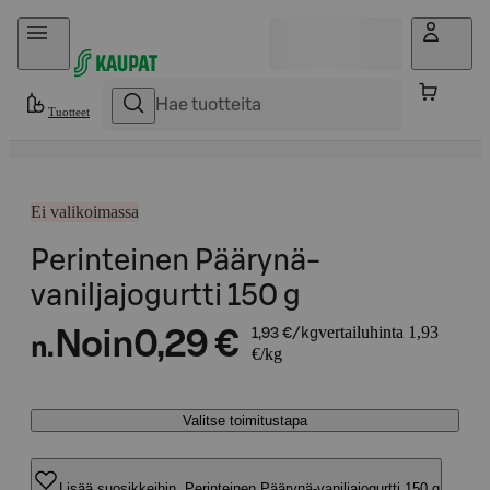
Hyppää sisältöön
Tuotteet
Ei valikoimassa
Perinteinen Päärynä-
vaniljajogurtti 150 g
vertailuhinta 1,93
Noin
0,29 €
1,93 €/kg
n.
€/kg
Valitse toimitustapa
Lisää suosikkeihin, Perinteinen Päärynä-vaniljajogurtti 150 g