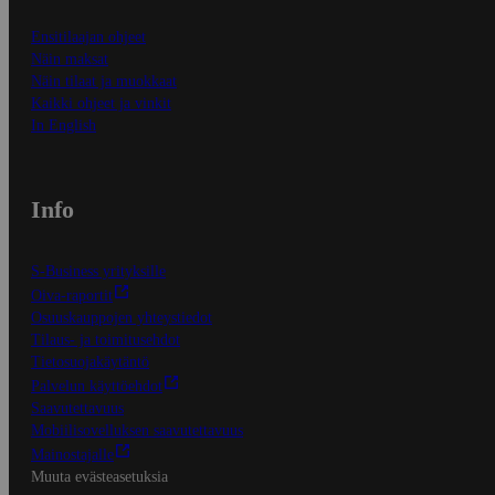
Ensitilaajan ohjeet
Näin maksat
Näin tilaat ja muokkaat
Kaikki ohjeet ja vinkit
In English
Info
S-Business yrityksille
Oiva-raportit
Osuuskauppojen yhteystiedot
Tilaus- ja toimitusehdot
Tietosuojakäytäntö
Palvelun käyttöehdot
Saavutettavuus
Mobiilisovelluksen saavutettavuus
Mainostajalle
Muuta evästeasetuksia