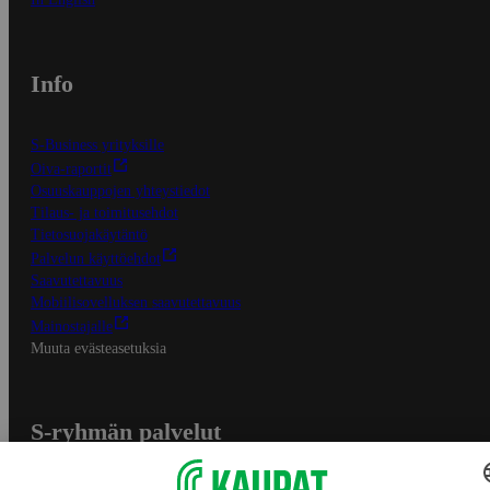
Info
S-Business yrityksille
Oiva-raportit
Osuuskauppojen yhteystiedot
Tilaus- ja toimitusehdot
Tietosuojakäytäntö
Palvelun käyttöehdot
Saavutettavuus
Mobiilisovelluksen saavutettavuus
Mainostajalle
Muuta evästeasetuksia
S-ryhmän palvelut