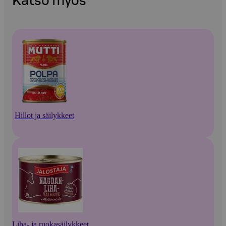
Katso myös
Hillot ja säilykkeet
Liha- ja ruokasäilykkeet