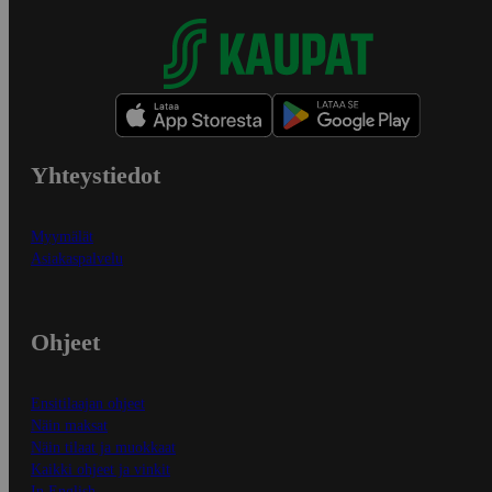
Yhteystiedot
Myymälät
Asiakaspalvelu
Ohjeet
Ensitilaajan ohjeet
Näin maksat
Näin tilaat ja muokkaat
Kaikki ohjeet ja vinkit
In English