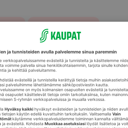
Muu valmisruoka