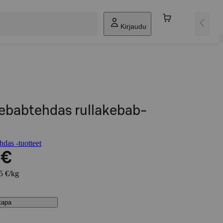
Kirjaudu
kebabtehdas rullakebab-
das -tuotteet
 €
95 €/kg
stapa