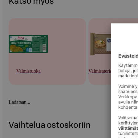
Katso myös
Valmisruoka
Valmisateriat ja -keitot
Ladataan...
Vaihtelua ostoskoriin