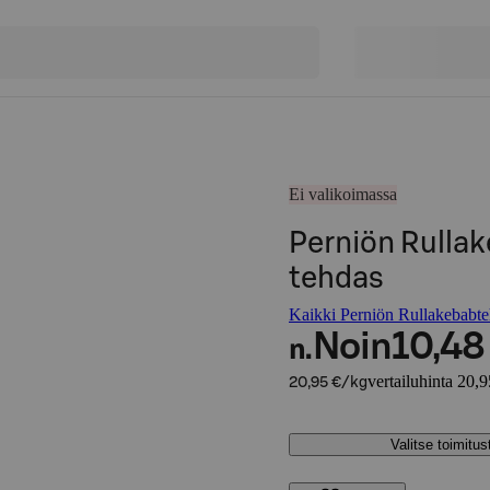
Ei valikoimassa
Perniön Rulla
tehdas
Kaikki Perniön Rullakebabteh
Noin
10,48
n.
vertailuhinta 20,
20,95 €/kg
Valitse toimitu