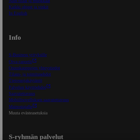
Näin tilaat ja muokkaat
Kaikki ohjeet ja vinkit
In English
Info
S-Business yrityksille
Oiva-raportit
Osuuskauppojen yhteystiedot
Tilaus- ja toimitusehdot
Tietosuojakäytäntö
Palvelun käyttöehdot
Saavutettavuus
Mobiilisovelluksen saavutettavuus
Mainostajalle
Muuta evästeasetuksia
S-ryhmän palvelut