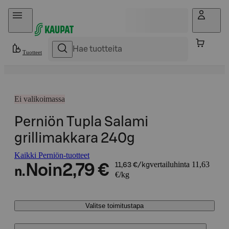
Hyppää sisältöön
Tuotteet
Ei valikoimassa
Perniön Tupla Salami
grillimakkara 240g
Kaikki Perniön-tuotteet
vertailuhinta 11,63
Noin
2,79 €
11,63 €/kg
n.
€/kg
Valitse toimitustapa