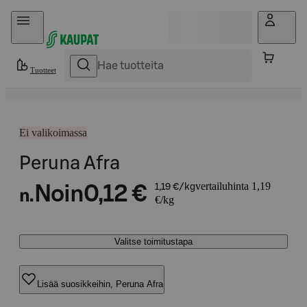
Hyppää sisältöön
Tuotteet
Ei valikoimassa
Peruna Afra
vertailuhinta 1,19
Noin
0,12 €
1,19 €/kg
n.
€/kg
Valitse toimitustapa
Lisää suosikkeihin, Peruna Afra