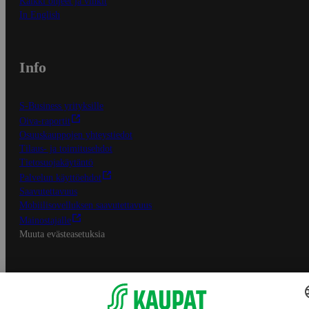
Kaikki ohjeet ja vinkit
In English
Info
S-Business yrityksille
Oiva-raportit
Osuuskauppojen yhteystiedot
Tilaus- ja toimitusehdot
Tietosuojakäytäntö
Palvelun käyttöehdot
Saavutettavuus
Mobiilisovelluksen saavutettavuus
Mainostajalle
Muuta evästeasetuksia
S-ryhmän palvelut