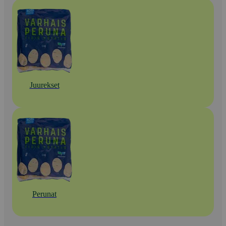
Juurekset
Perunat