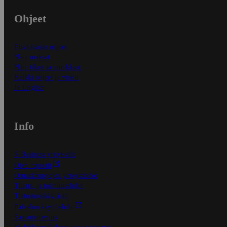
Ohjeet
Ensitilaajan ohjeet
Näin maksat
Näin tilaat ja muokkaat
Kaikki ohjeet ja vinkit
In English
Info
S-Business yrityksille
Oiva-raportit
Osuuskauppojen yhteystiedot
Tilaus- ja toimitusehdot
Tietosuojakäytäntö
Palvelun käyttöehdot
Saavutettavuus