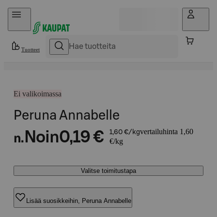
Hyppää sisältöön
Tuotteet
Ei valikoimassa
Peruna Annabelle
vertailuhinta 1,60
Noin
0,19 €
1,60 €/kg
n.
€/kg
Valitse toimitustapa
Lisää suosikkeihin, Peruna Annabelle