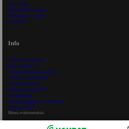
Näin maksat
Näin tilaat ja muokkaat
Kaikki ohjeet ja vinkit
In English
Info
S-Business yrityksille
Oiva-raportit
Osuuskauppojen yhteystiedot
Tilaus- ja toimitusehdot
Tietosuojakäytäntö
Palvelun käyttöehdot
Saavutettavuus
Mobiilisovelluksen saavutettavuus
Mainostajalle
Muuta evästeasetuksia