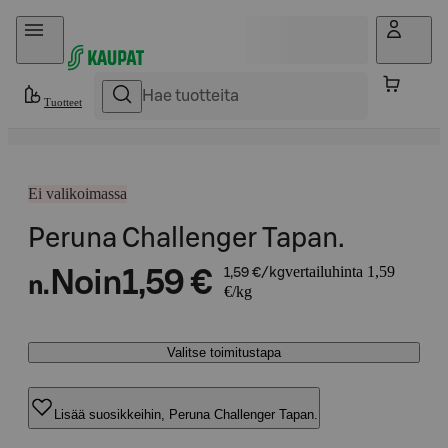
Hyppää sisältöön
Tuotteet
Ei valikoimassa
Peruna Challenger Tapan.
vertailuhinta 1,59
Noin
1,59 €
1,59 €/kg
n.
€/kg
Valitse toimitustapa
Lisää suosikkeihin, Peruna Challenger Tapan.