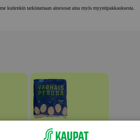
lemme kuitenkin tarkistamaan ainesosat aina myös myyntipakkauksesta.
Perunat