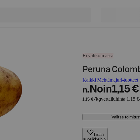
Ei valikoimassa
Peruna Colom
Kaikki Mehtämajuri-tuotteet
Noin
1,15 €
n.
vertailuhinta 1,15 €
1,15 €/kg
Valitse toimitu
Lisää
suosikkeihin,