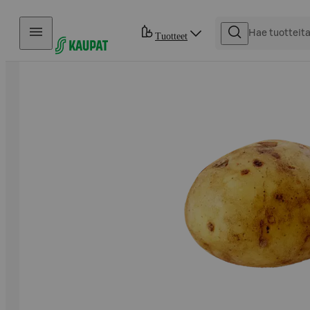
Hyppää sisältöön
Tuotteet