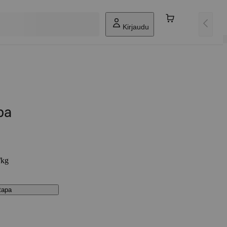
Kirjaudu
ba
/kg
stapa