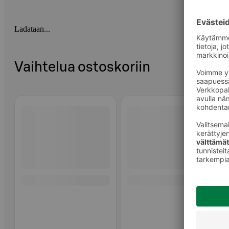
Ladataan...
Vaihtelua ostoskoriin
Ohita listaus