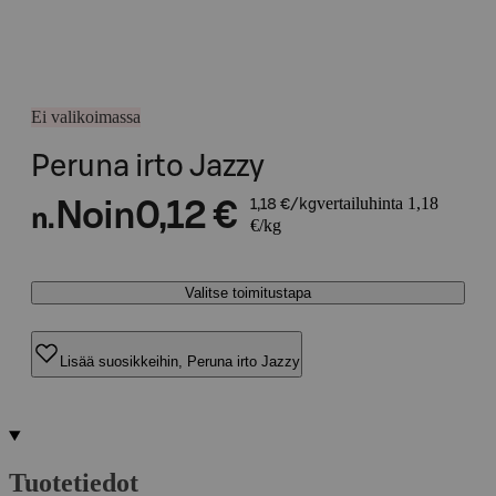
Ei valikoimassa
Peruna irto Jazzy
vertailuhinta 1,18
Noin
0,12 €
1,18 €/kg
n.
€/kg
Valitse toimitustapa
Lisää suosikkeihin, Peruna irto Jazzy
Tuotetiedot