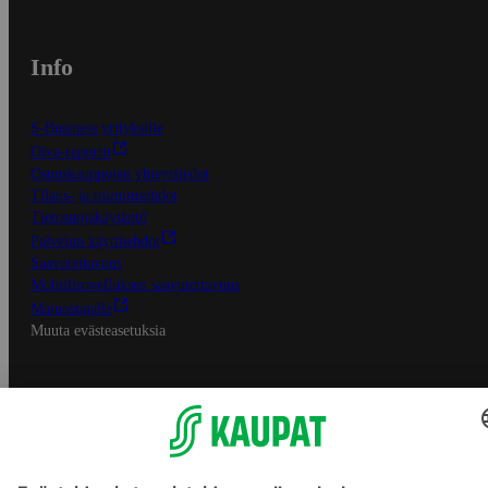
Info
S-Business yrityksille
Oiva-raportit
Osuuskauppojen yhteystiedot
Tilaus- ja toimitusehdot
Tietosuojakäytäntö
Palvelun käyttöehdot
Saavutettavuus
Mobiilisovelluksen saavutettavuus
Mainostajalle
Muuta evästeasetuksia
S-ryhmän palvelut
S-ryhmä