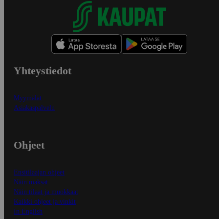
Yhteystiedot
Myymälät
Asiakaspalvelu
Ohjeet
Ensitilaajan ohjeet
Näin maksat
Näin tilaat ja muokkaat
Kaikki ohjeet ja vinkit
In English