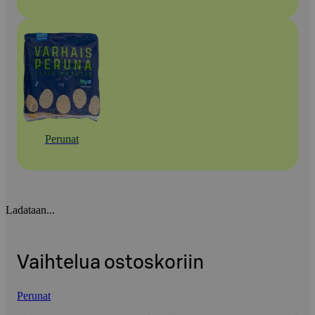
Perunat
Ladataan...
Vaihtelua ostoskoriin
Perunat
Ohita listaus