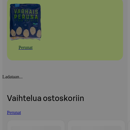
Perunat
Ladataan...
Vaihtelua ostoskoriin
Perunat
Ohita listaus