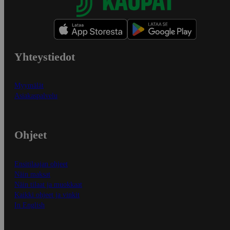
Yhteystiedot
Myymälät
Asiakaspalvelu
Ohjeet
Ensitilaajan ohjeet
Näin maksat
Näin tilaat ja muokkaat
Kaikki ohjeet ja vinkit
In English