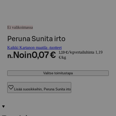
Ei valikoimassa
Peruna Sunita irto
Kaikki Kartanon maatila -tuotteet
vertailuhinta 1,19
Noin
0,07 €
1,19 €/kg
n.
€/kg
Valitse toimitustapa
Lisää suosikkeihin, Peruna Sunita irto