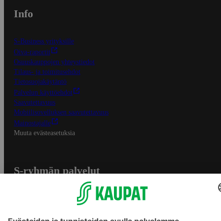
Info
S-Business yrityksille
Oiva-raportit
Osuuskauppojen yhteystiedot
Tilaus- ja toimitusehdot
Tietosuojakäytäntö
Palvelun käyttöehdot
Saavutettavuus
Mobiilisovelluksen saavutettavuus
Mainostajalle
Muuta evästeasetuksia
S-ryhmän palvelut
S-ryhmä
Asiakasomistajuus