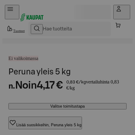
Hyppää sisältöön
Tuotteet
Ei valikoimassa
Peruna yleis 5 kg
vertailuhinta 0,83
Noin
4,17 €
0,83 €/kg
n.
€/kg
Valitse toimitustapa
Lisää suosikkeihin, Peruna yleis 5 kg