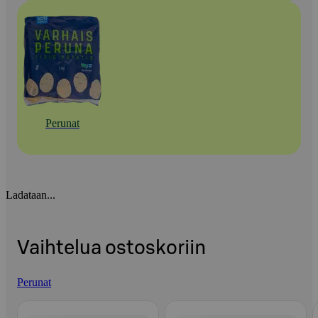
Perunat
Ladataan...
Vaihtelua ostoskoriin
Perunat
Ohita listaus