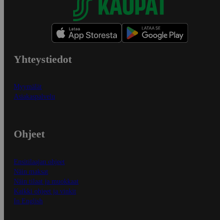
Yhteystiedot
Myymälät
Asiakaspalvelu
Ohjeet
Ensitilaajan ohjeet
Näin maksat
Näin tilaat ja muokkaat
Kaikki ohjeet ja vinkit
In English