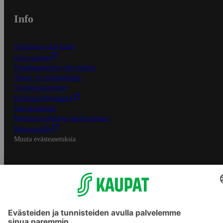
Info
S-Business yrityksille
Oiva-raportit
Osuuskauppojen yhteystiedot
Tilaus- ja toimitusehdot
Tietosuojakäytäntö
Palvelun käyttöehdot
Saavutettavuus
Mobiilisovelluksen saavutettavuus
Mainostajalle
Muuta evästeasetuksia
S-ryhmän palvelut
S-ryhmä
Asiakasomistajuus