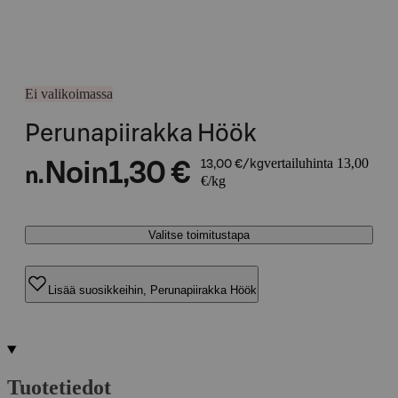
Ei valikoimassa
Perunapiirakka Höök
vertailuhinta 13,00
Noin
1,30 €
13,00 €/kg
n.
€/kg
Valitse toimitustapa
Lisää suosikkeihin, Perunapiirakka Höök
Tuotetiedot