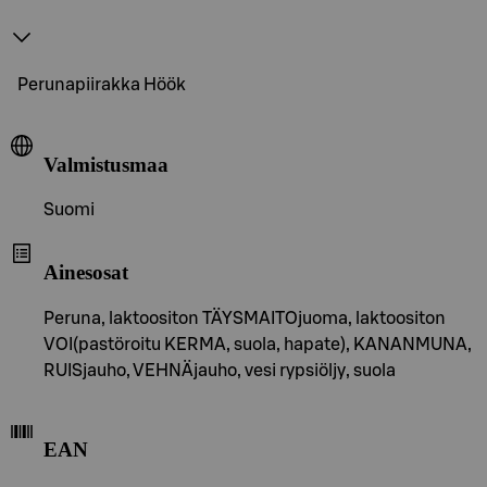
Perunapiirakka Höök
Valmistusmaa
Suomi
Ainesosat
Peruna, laktoositon TÄYSMAITOjuoma, laktoositon
VOI(pastöroitu KERMA, suola, hapate), KANANMUNA,
RUISjauho, VEHNÄjauho, vesi rypsiöljy, suola
EAN