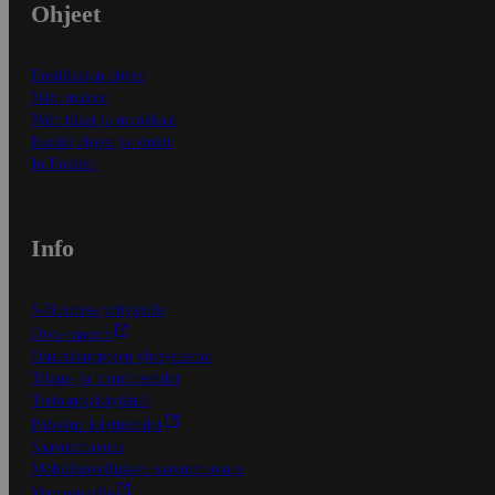
Ohjeet
Ensitilaajan ohjeet
Näin maksat
Näin tilaat ja muokkaat
Kaikki ohjeet ja vinkit
In English
Info
S-Business yrityksille
Oiva-raportit
Osuuskauppojen yhteystiedot
Tilaus- ja toimitusehdot
Tietosuojakäytäntö
Palvelun käyttöehdot
Saavutettavuus
Mobiilisovelluksen saavutettavuus
Mainostajalle