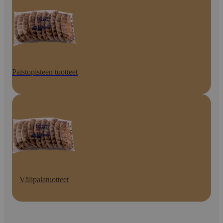
Paistopisteen tuotteet
Välipalatuotteet