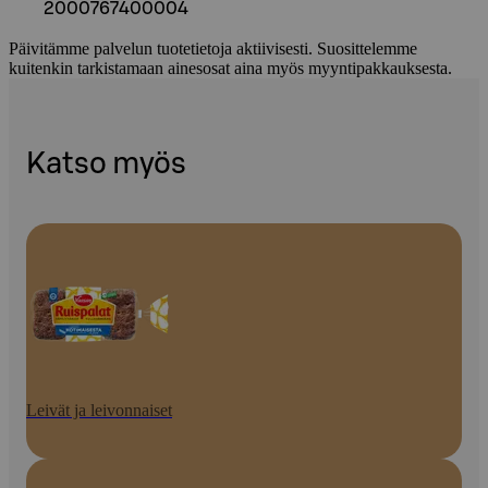
2000767400004
Päivitämme palvelun tuotetietoja aktiivisesti. Suosittelemme
kuitenkin tarkistamaan ainesosat aina myös myyntipakkauksesta.
Katso myös
Leivät ja leivonnaiset