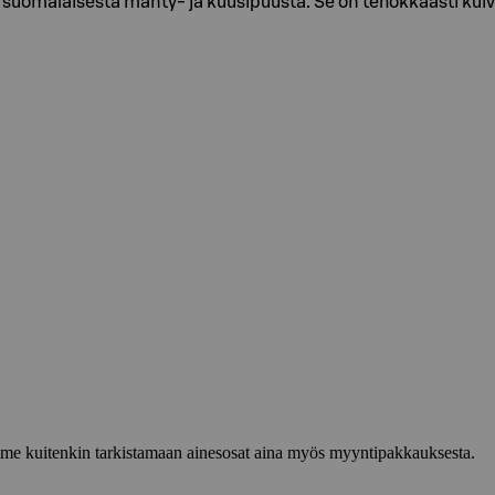
uomalaisesta mänty- ja kuusipuusta. Se on tehokkaasti kuivat
lemme kuitenkin tarkistamaan ainesosat aina myös myyntipakkauksesta.