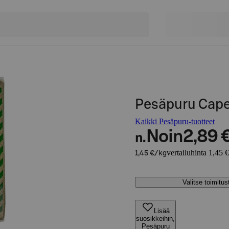
Pesäpuru Capel
Kaikki Pesäpuru-tuotteet
Noin
2,89 
n.
vertailuhinta 1,45 
1,45 €/kg
Valitse toimitu
Lisää
suosikkeihin,
Pesäpuru