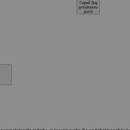
Capell 2kg
jyrsijänpuru
pussi