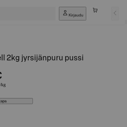
Kirjaudu
l 2kg jyrsijänpuru pussi
€
€/kg
stapa