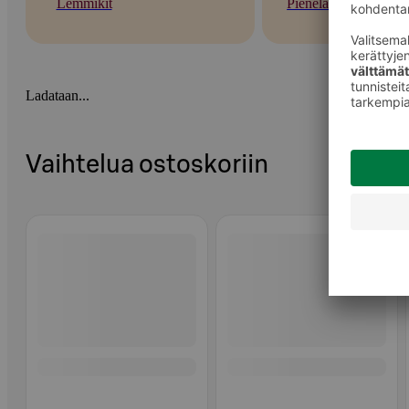
Lemmikit
Pieneläimet
Ladataan...
Vaihtelua ostoskoriin
Ohita listaus