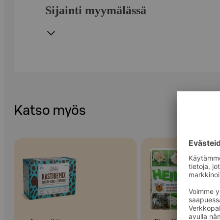
Sijainti myymälässä
Katso myös