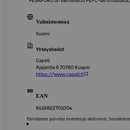
PESÄPURU on valmistettu PEFC-sertifioidusta, s
Valmistusmaa
Suomi
Yhteystiedot
Capell
Ajajantie 6 70780 Kuopio
https://www.capell.fi
EAN
6419822701004
Päivitämme palvelun tuotetietoja aktiivisesti. Suositte