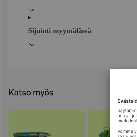
Sijainti myymälässä
Katso myös