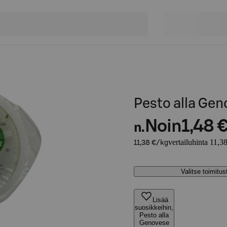
Pesto alla Gen
Noin
1,48 
n.
vertailuhinta 11,3
11,38 €/kg
Valitse toimitu
Lisää
suosikkeihin,
Pesto alla
Genovese