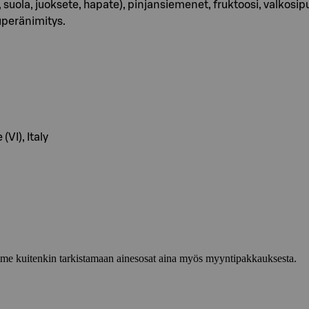
uola, juoksete, hapate), pinjansiemenet, fruktoosi, valkosi
uperänimitys.
VI), Italy
lemme kuitenkin tarkistamaan ainesosat aina myös myyntipakkauksesta.