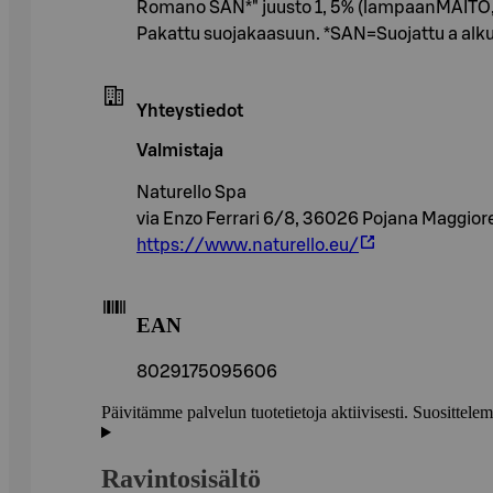
Romano SAN*" juusto 1, 5% (lampaanMAITO, s
Pakattu suojakaasuun. *SAN=Suojattu a alk
Yhteystiedot
Valmistaja
Naturello Spa
via Enzo Ferrari 6/8, 36026 Pojana Maggiore (
https://www.naturello.eu/
EAN
8029175095606
Päivitämme palvelun tuotetietoja aktiivisesti. Suositte
Ravintosisältö