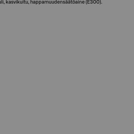
puli, kasvikuitu, happamuudensäätöaine (E300).