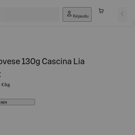
Kirjaudu
ovese 130g Cascina Lia
€
8 €/kg
stapa