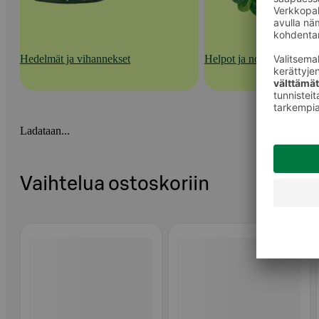
Hedelmät ja vihannekset
Helpot ja nopeat kasvisra
Ladataan...
Vaihtelua ostoskoriin
Ohita listaus