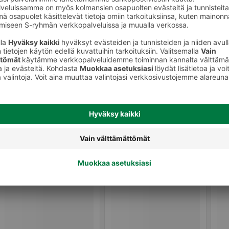
tkaisut
Salsat, pestot ja kastikkeet