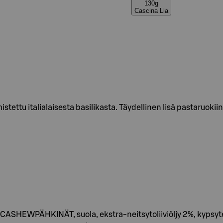
130g
Cascina Lia
tettu italialaisesta basilikasta. Täydellinen lisä pastaruokiin
 CASHEWPÄHKINÄT, suola, ekstra-neitsytoliiviöljy 2%, kypsyte