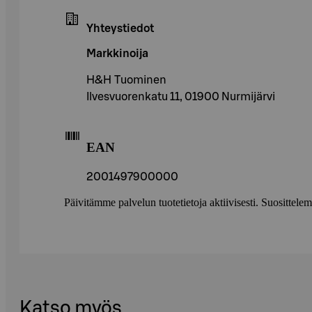
Yhteystiedot
Markkinoija
H&H Tuominen
Ilvesvuorenkatu 11, 01900 Nurmijärvi
EAN
2001497900000
Päivitämme palvelun tuotetietoja aktiivisesti. Suositte
Katso myös