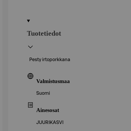
Tuotetiedot
Pesty irtoporkkana
Valmistusmaa
Suomi
Ainesosat
JUURIKASVI