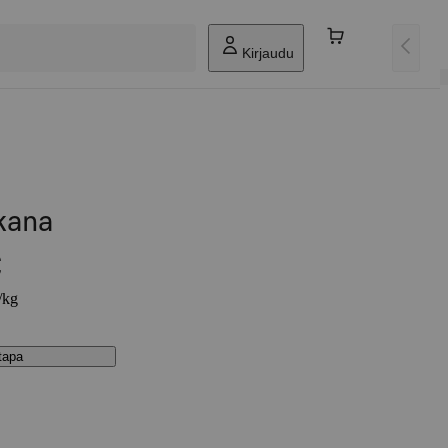
Kirjaudu
kkana
€
/kg
stapa