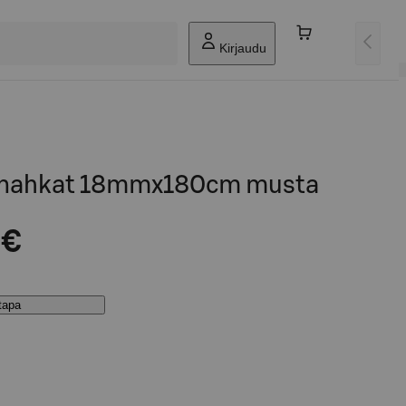
Kirjaudu
vanahkat 18mmx180cm musta
 €
stapa