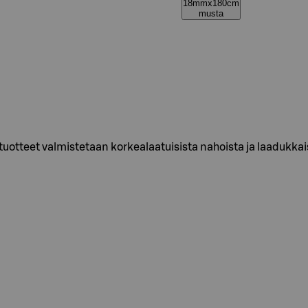
18mmx180cm
musta
rst tuotteet valmistetaan korkealaatuisista nahoista ja laaduk