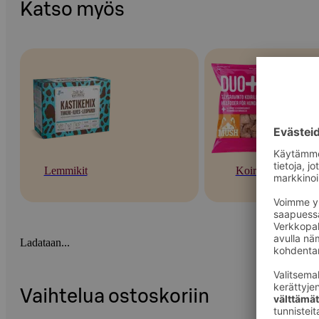
Katso myös
Lemmikit
Koirat
Ladataan...
Vaihtelua ostoskoriin