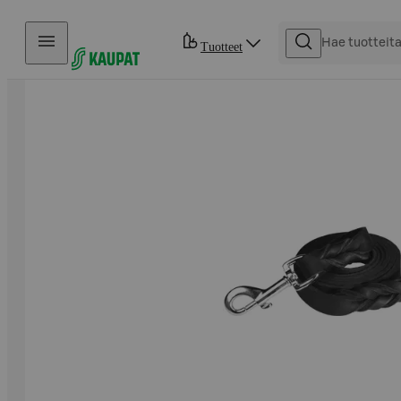
Hyppää sisältöön
Tuotteet