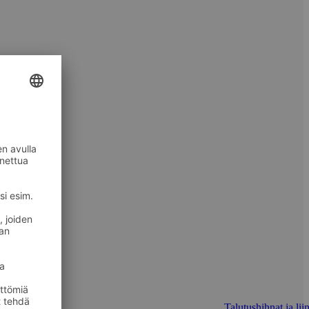
Talutushihnat ja lii