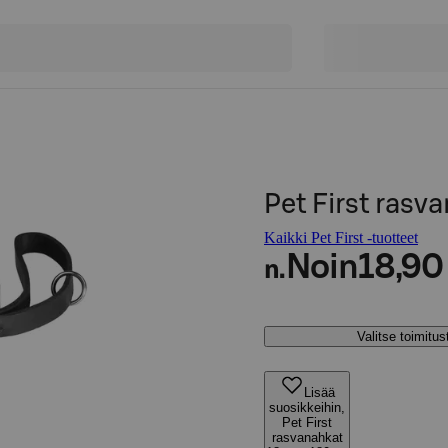
Pet First ras
Kaikki Pet First -tuotteet
Noin
18,90
n.
Valitse toimitu
Lisää
suosikkeihin,
Pet First
rasvanahkat