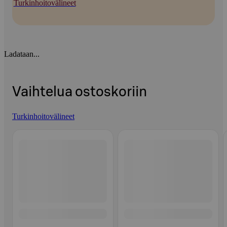
Turkinhoitovälineet
Ladataan...
Vaihtelua ostoskoriin
Turkinhoitovälineet
Ohita listaus