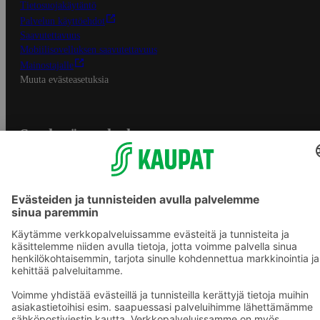
Tietosuojakäytäntö
Palvelun käyttöehdot
Saavutettavuus
Mobiilisovelluksen saavutettavuus
Mainostajalle
Muuta evästeasetuksia
S-ryhmän palvelut
S-ryhmä
Asiakasomistajuus
Yhteishyvä Ruoka -sovellus
S-ostoslista -sovellus
Prisma.fi
Sokos.fi
S-Pankki
Yhteishyvä
Sokos Hotels
Raflaamo