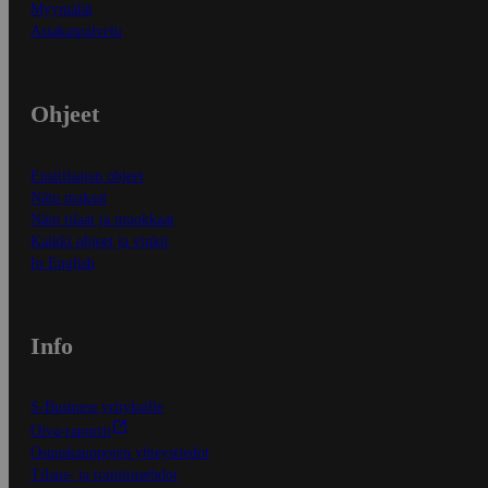
Myymälät
Asiakaspalvelu
Ohjeet
Ensitilaajan ohjeet
Näin maksat
Näin tilaat ja muokkaat
Kaikki ohjeet ja vinkit
In English
Info
S-Business yrityksille
Oiva-raportit
Osuuskauppojen yhteystiedot
Tilaus- ja toimitusehdot