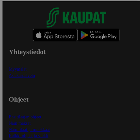
Yhteystiedot
Myymälät
Asiakaspalvelu
Ohjeet
Ensitilaajan ohjeet
Näin maksat
Näin tilaat ja muokkaat
Kaikki ohjeet ja vinkit