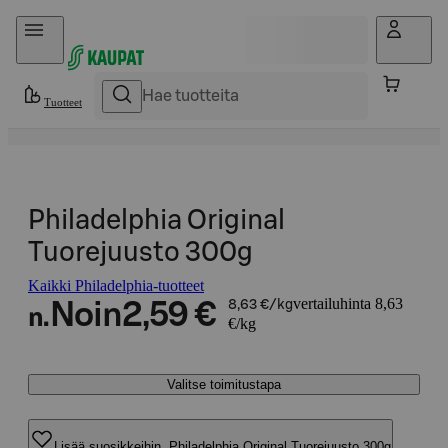
Hyppää sisältöön
Tuotteet
Philadelphia Original
Tuorejuusto 300g
Kaikki Philadelphia-tuotteet
vertailuhinta 8,63
Noin
2,59 €
8,63 €/kg
n.
€/kg
Valitse toimitustapa
Lisää suosikkeihin, Philadelphia Original Tuorejuusto 300g