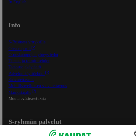
In English
Info
S-Business yrityksille
Oiva-raportit
Osuuskauppojen yhteystiedot
Tilaus- ja toimitusehdot
Tietosuojakäytäntö
Palvelun käyttöehdot
Saavutettavuus
Mobiilisovelluksen saavutettavuus
Mainostajalle
Muuta evästeasetuksia
S-ryhmän palvelut