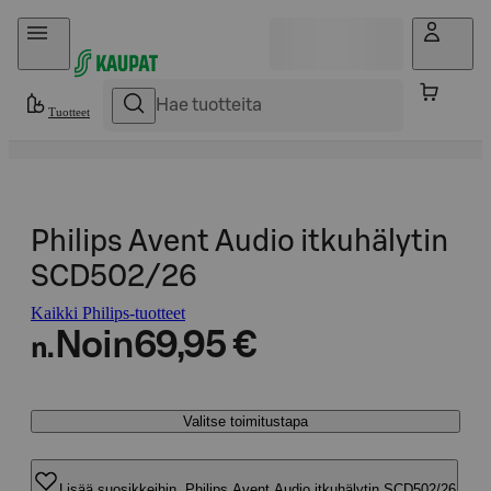
Hyppää sisältöön
Tuotteet
Philips Avent Audio itkuhälytin
SCD502/26
Kaikki Philips-tuotteet
Noin
69,95 €
n.
Valitse toimitustapa
Lisää suosikkeihin, Philips Avent Audio itkuhälytin SCD502/26