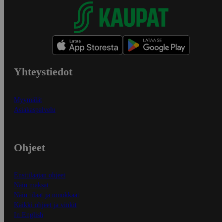
Yhteystiedot
Myymälät
Asiakaspalvelu
Ohjeet
Ensitilaajan ohjeet
Näin maksat
Näin tilaat ja muokkaat
Kaikki ohjeet ja vinkit
In English