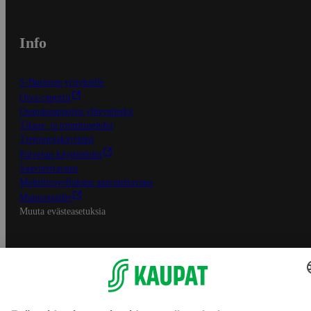
Info
S-Business yrityksille
Oiva-raportit
Osuuskauppojen yhteystiedot
Tilaus- ja toimitusehdot
Tietosuojakäytäntö
Palvelun käyttöehdot
Saavutettavuus
Mobiilisovelluksen saavutettavuus
Mainostajalle
Muuta evästeasetuksia
S-ryhmän palvelut
S-ryhmä