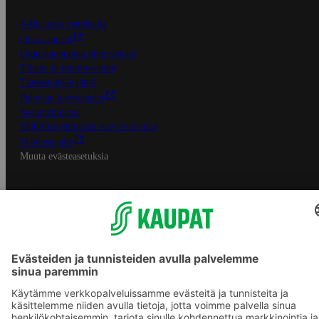
S-Business yrityksille
Oiva-raportit
Osuuskauppojen yhteystiedot
Tilaus- ja toimitusehdot
Tietosuojakäytäntö
Palvelun käyttöehdot
Saavutettavuus
Mobiilisovelluksen saavutettavuus
Mainostajalle
Muuta evästeasetuksia
S-ryhmän palvelut
S-ryhmä
Asiakasomistajuus
Yhteishyvä Ruoka -sovellus
S-ostoslista -sovellus
Prisma.fi