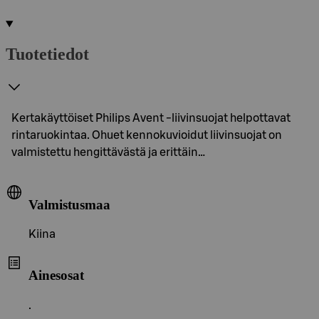
Tuotetiedot
Kertakäyttöiset Philips Avent -liivinsuojat helpottavat
rintaruokintaa. Ohuet kennokuvioidut liivinsuojat on
valmistettu hengittävästä ja erittäin…
Valmistusmaa
Kiina
Ainesosat
.