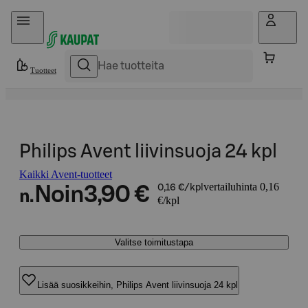
Hyppää sisältöön
Tuotteet
Philips Avent liivinsuoja 24 kpl
Kaikki Avent-tuotteet
vertailuhinta 0,16
Noin
3,90 €
0,16 €/kpl
n.
€/kpl
Valitse toimitustapa
Lisää suosikkeihin, Philips Avent liivinsuoja 24 kpl