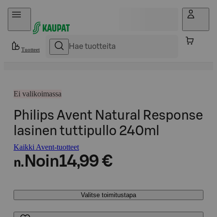
Hyppää sisältöön
Tuotteet
Ei valikoimassa
Philips Avent Natural Response
lasinen tuttipullo 240ml
Kaikki Avent-tuotteet
Noin
14,99 €
n.
Valitse toimitustapa