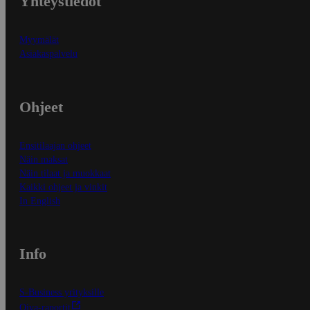
Yhteystiedot
Myymälät
Asiakaspalvelu
Ohjeet
Ensitilaajan ohjeet
Näin maksat
Näin tilaat ja muokkaat
Kaikki ohjeet ja vinkit
In English
Info
S-Business yrityksille
Oiva-raportit