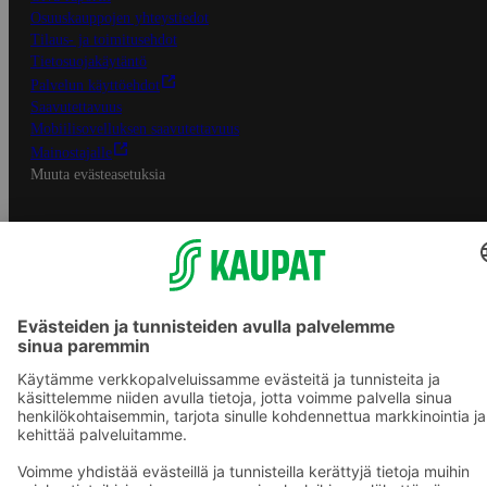
Osuuskauppojen yhteystiedot
Tilaus- ja toimitusehdot
Tietosuojakäytäntö
Palvelun käyttöehdot
Saavutettavuus
Mobiilisovelluksen saavutettavuus
Mainostajalle
Muuta evästeasetuksia
S-ryhmän palvelut
S-ryhmä
Asiakasomistajuus
Yhteishyvä Ruoka -sovellus
S-ostoslista -sovellus
Prisma.fi
Sokos.fi
S-Pankki