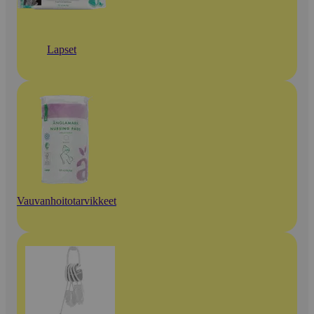
Lapset
Vauvanhoitotarvikkeet