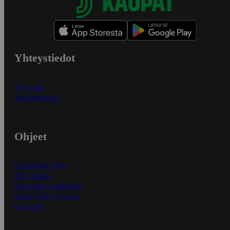
Yhteystiedot
Myymälät
Asiakaspalvelu
Ohjeet
Ensitilaajan ohjeet
Näin maksat
Näin tilaat ja muokkaat
Kaikki ohjeet ja vinkit
In English