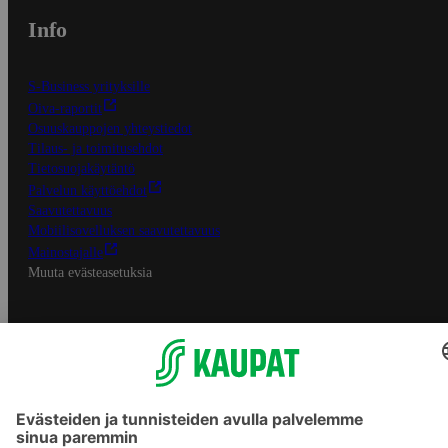
Info
S-Business yrityksille
Oiva-raportit
Osuuskauppojen yhteystiedot
Tilaus- ja toimitusehdot
Tietosuojakäytäntö
Palvelun käyttöehdot
Saavutettavuus
Mobiilisovelluksen saavutettavuus
Mainostajalle
Muuta evästeasetuksia
S-ryhmän palvelut
S-ryhmä
Asiakasomistajuus