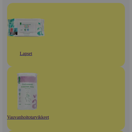
Lapset
Vauvanhoitotarvikkeet