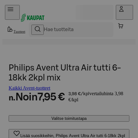
Hyppää sisältöön
Tuotteet
Philips Avent Ultra Air tutti 6-
18kk 2kpl mix
Kaikki Avent-tuotteet
vertailuhinta 3,98
Noin
7,95 €
3,98 €/kpl
n.
€/kpl
Valitse toimitustapa
Lisää suosikkeihin, Philips Avent Ultra Air tutti 6-18kk 2kpl