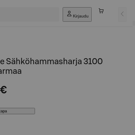
Kirjaudu
are Sähköhammasharja 3100
armaa
 €
stapa