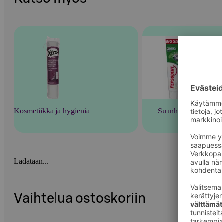
Kosmetiikka ja hygienia
Suunhoito
Ladataan...
Vaihtelua ostoskoriin