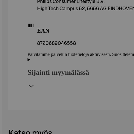
Philips Consumer Lifestyle B.V.
High Tech Campus 52, 5656 AG EINDHOVE
EAN
8720689046558
Päivitämme palvelun tuotetietoja aktiivisesti. Suositte
Sijainti myymälässä
Katso myös