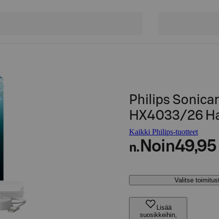
Philips Sonic
HX4033/26 H
Kaikki Philips-tuotteet
Noin
49,95
n.
Valitse toimitu
Lisää
suosikkeihin,